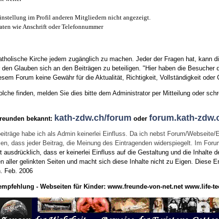
instellung im Profil anderen Mitgliedern nicht angezeigt.
aten wie Anschrift oder Telefonnummer
tholische Kirche jedem zugänglich zu machen. Jeder der Fragen hat, kann di
den Glauben sich an den Beiträgen zu beteiligen. "Hier haben die Besucher d
sem Forum keine Gewähr für die Aktualität, Richtigkeit, Vollständigkeit oder Q
he finden, melden Sie dies bitte dem Administrator per Mitteilung oder schr
kath-zdw.ch/forum
forum.kath-zdw.
Freunden bekannt:
oder
eiträge habe ich als Admin keinerlei Einfluss. Da ich nebst Forum/Webseite/
wissen, dass jeder Beitrag, die Meinung des Eintragenden widerspiegelt. Im Fo
usdrücklich, dass er keinerlei Einfluss auf die Gestaltung und die Inhalte d
en aller gelinkten Seiten und macht sich diese Inhalte nicht zu Eigen.
Diese Er
n.
Feb. 2006
empfehlung - Webseiten für Kinder:
www.freunde-von-net.net
www.life-te