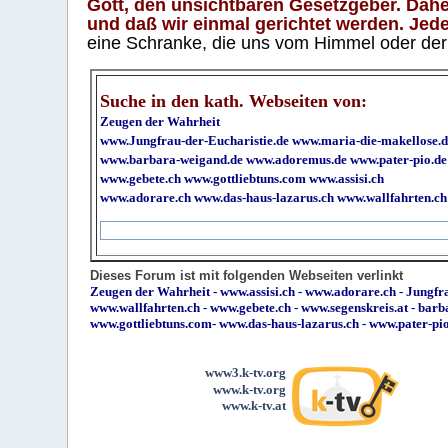
Gott, den unsichtbaren Gesetzgeber. Daher
und daß wir einmal gerichtet werden. Jeder
eine Schranke, die uns vom Himmel oder der H
Suche in den kath. Webseiten von:
Zeugen der Wahrheit
www.Jungfrau-der-Eucharistie.de
www.maria-die-makellose.d
www.barbara-weigand.de
www.adoremus.de
www.pater-pio.de
www.gebete.ch
www.gottliebtuns.com
www.assisi.ch
www.adorare.ch
www.das-haus-lazarus.ch
www.wallfahrten.ch
Dieses Forum ist mit folgenden Webseiten verlinkt
Zeugen der Wahrheit
-
www.assisi.ch
-
www.adorare.ch
-
Jungfra
www.wallfahrten.ch
-
www.gebete.ch
-
www.segenskreis.at
-
barb
www.gottliebtuns.com
-
www.das-haus-lazarus.ch
-
www.pater-pi
www3.k-tv.org
www.k-tv.org
www.k-tv.at