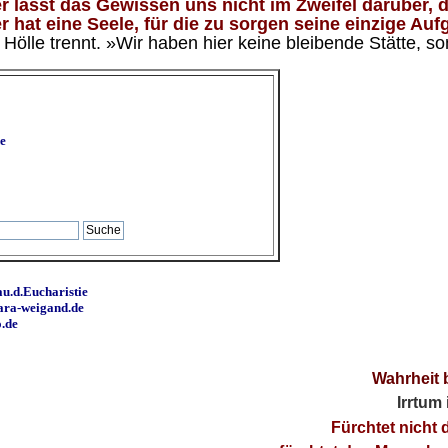
 lässt das Gewissen uns nicht im Zweifel darüber, d
 hat eine Seele, für die zu sorgen seine einzige Aufg
ölle trennt. »Wir haben hier keine bleibende Stätte, so
e
u.d.Eucharistie
ara-weigand.de
o.de
Wahrheit 
Irrtum
Fürchtet nicht 