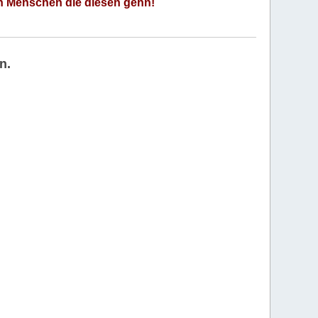
an Menschen die diesen gehn!
n.