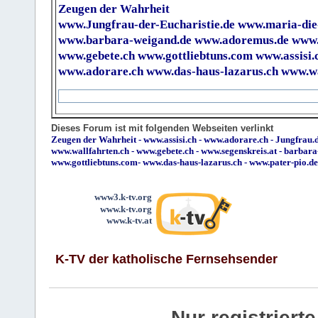
Zeugen der Wahrheit
www.Jungfrau-der-Eucharistie.de
www.maria-die
www.barbara-weigand.de
www.adoremus.de
www.
www.gebete.ch
www.gottliebtuns.com
www.assisi.
www.adorare.ch
www.das-haus-lazarus.ch
www.wa
Dieses Forum ist mit folgenden Webseiten verlinkt
Zeugen der Wahrheit
-
www.assisi.ch
-
www.adorare.ch
-
Jungfrau.d
www.wallfahrten.ch
-
www.gebete.ch
-
www.segenskreis.at
-
barbara
www.gottliebtuns.com
-
www.das-haus-lazarus.ch
-
www.pater-pio.de
www3.k-tv.org
www.k-tv.org
www.k-tv.at
K-TV der katholische Fernsehsender
Nur registrier