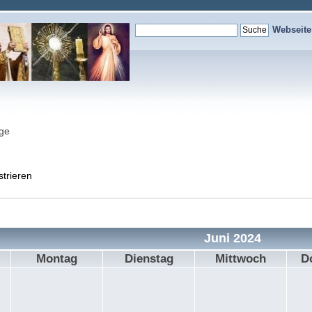
Webseit
nge
strieren
Juni 2024
Montag
Dienstag
Mittwoch
D