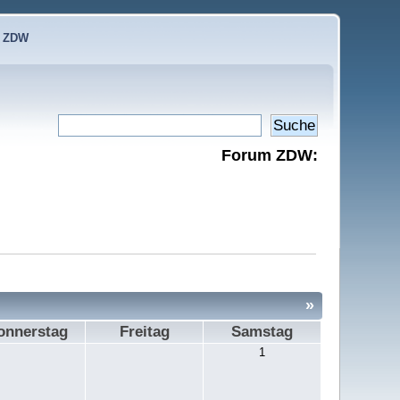
e ZDW
Forum ZDW:
»
onnerstag
Freitag
Samstag
1