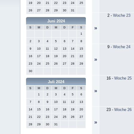
19
20
21
22
23
24
25
26
27
28
29
30
31
2
-
Woche 23
Juni 2024
»
S
M
D
M
D
F
S
1
2
3
4
5
6
7
8
9
-
Woche 24
9
10
11
12
13
14
15
16
17
18
19
20
21
22
»
23
24
25
26
27
28
29
30
16
-
Woche 25
Juli 2024
S
M
D
M
D
F
S
»
1
2
3
4
5
6
7
8
9
10
11
12
13
23
-
Woche 26
14
15
16
17
18
19
20
21
22
23
24
25
26
27
»
28
29
30
31