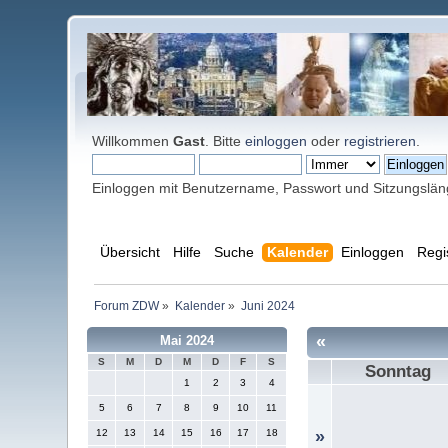
Willkommen
Gast
. Bitte
einloggen
oder
registrieren
.
Einloggen mit Benutzername, Passwort und Sitzungslä
Übersicht
Hilfe
Suche
Kalender
Einloggen
Regi
Forum ZDW
»
Kalender
»
Juni 2024
«
Mai 2024
S
M
D
M
D
F
S
Sonntag
1
2
3
4
5
6
7
8
9
10
11
12
13
14
15
16
17
18
»