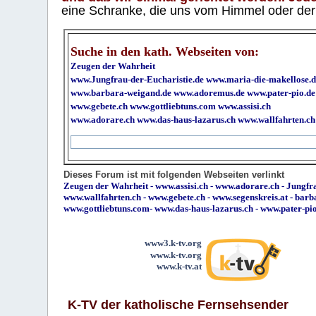
eine Schranke, die uns vom Himmel oder der H
Suche in den kath. Webseiten von:
Zeugen der Wahrheit
www.Jungfrau-der-Eucharistie.de
www.maria-die-makellose.d
www.barbara-weigand.de
www.adoremus.de
www.pater-pio.de
www.gebete.ch
www.gottliebtuns.com
www.assisi.ch
www.adorare.ch
www.das-haus-lazarus.ch
www.wallfahrten.ch
Dieses Forum ist mit folgenden Webseiten verlinkt
Zeugen der Wahrheit
-
www.assisi.ch
-
www.adorare.ch
-
Jungfra
www.wallfahrten.ch
-
www.gebete.ch
-
www.segenskreis.at
-
barb
www.gottliebtuns.com
-
www.das-haus-lazarus.ch
-
www.pater-pi
www3.k-tv.org
www.k-tv.org
www.k-tv.at
K-TV der katholische Fernsehsender