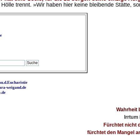
ölle trennt. »Wir haben hier keine bleibende Stätte, so
e
u.d.Eucharistie
ara-weigand.de
o.de
Wahrheit 
Irrtum
Fürchtet nicht 
fürchtet den Mangel 