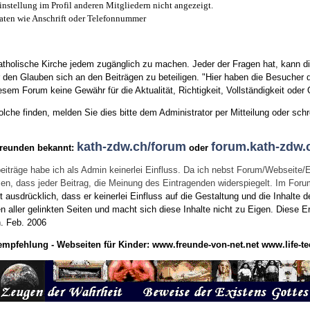
instellung im Profil anderen Mitgliedern nicht angezeigt.
aten wie Anschrift oder Telefonnummer
tholische Kirche jedem zugänglich zu machen. Jeder der Fragen hat, kann di
den Glauben sich an den Beiträgen zu beteiligen. "Hier haben die Besucher d
sem Forum keine Gewähr für die Aktualität, Richtigkeit, Vollständigkeit oder Q
he finden, melden Sie dies bitte dem Administrator per Mitteilung oder schr
kath-zdw.ch/forum
forum.kath-zdw.
Freunden bekannt:
oder
eiträge habe ich als Admin keinerlei Einfluss. Da ich nebst Forum/Webseite/
wissen, dass jeder Beitrag, die Meinung des Eintragenden widerspiegelt. Im Fo
usdrücklich, dass er keinerlei Einfluss auf die Gestaltung und die Inhalte d
en aller gelinkten Seiten und macht sich diese Inhalte nicht zu Eigen.
Diese Er
n.
Feb. 2006
empfehlung - Webseiten für Kinder:
www.freunde-von-net.net
www.life-te