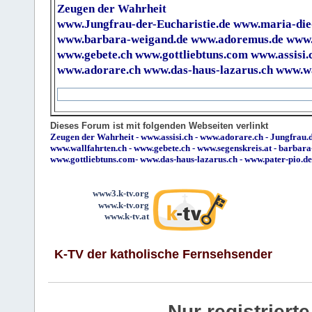
Zeugen der Wahrheit
www.Jungfrau-der-Eucharistie.de
www.maria-die
www.barbara-weigand.de
www.adoremus.de
www.
www.gebete.ch
www.gottliebtuns.com
www.assisi.
www.adorare.ch
www.das-haus-lazarus.ch
www.wa
Dieses Forum ist mit folgenden Webseiten verlinkt
Zeugen der Wahrheit
-
www.assisi.ch
-
www.adorare.ch
-
Jungfrau.d
www.wallfahrten.ch
-
www.gebete.ch
-
www.segenskreis.at
-
barbara
www.gottliebtuns.com
-
www.das-haus-lazarus.ch
-
www.pater-pio.de
www3.k-tv.org
www.k-tv.org
www.k-tv.at
K-TV der katholische Fernsehsender
Nur registrier