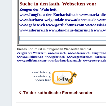
Suche in den kath. Webseiten von:
Zeugen der Wahrheit
www.Jungfrau-der-Eucharistie.de
www.maria-die
www.barbara-weigand.de
www.adoremus.de
www.
www.gebete.ch
www.gottliebtuns.com
www.assisi.
www.adorare.ch
www.das-haus-lazarus.ch
www.wa
Dieses Forum ist mit folgenden Webseiten verlinkt
Zeugen der Wahrheit
-
www.assisi.ch
-
www.adorare.ch
-
Jungfrau.d
www.wallfahrten.ch
-
www.gebete.ch
-
www.segenskreis.at
-
barbara
www.gottliebtuns.com
-
www.das-haus-lazarus.ch
-
www.pater-pio.de
www3.k-tv.org
www.k-tv.org
www.k-tv.at
K-TV der katholische Fernsehsender