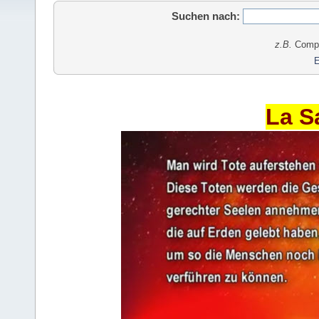
Suchen nach:
z.B.
Comput
E
La S