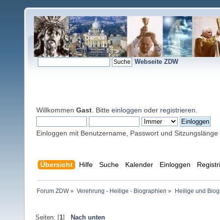
Webseite ZDW
Willkommen
Gast
. Bitte
einloggen
oder
registrieren
.
Einloggen mit Benutzername, Passwort und Sitzungslänge
Übersicht
Hilfe
Suche
Kalender
Einloggen
Registr
Forum ZDW
»
Verehrung - Heilige - Biographien
»
Heilige und Bio
Seiten: [
1
]
Nach unten