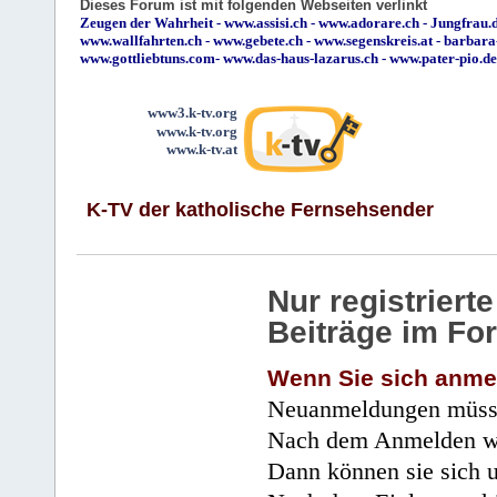
Dieses Forum ist mit folgenden Webseiten verlinkt
Zeugen der Wahrheit
-
www.assisi.ch
-
www.adorare.ch
-
Jungfrau.d
www.wallfahrten.ch
-
www.gebete.ch
-
www.segenskreis.at
-
barbara
www.gottliebtuns.com
-
www.das-haus-lazarus.ch
-
www.pater-pio.de
www3.k-tv.org
www.k-tv.org
www.k-tv.at
K-TV der katholische Fernsehsender
Nur registrier
Beiträge im Fo
Wenn Sie sich anme
Neuanmeldungen müsse
Nach dem Anmelden wir
Dann können sie sich 