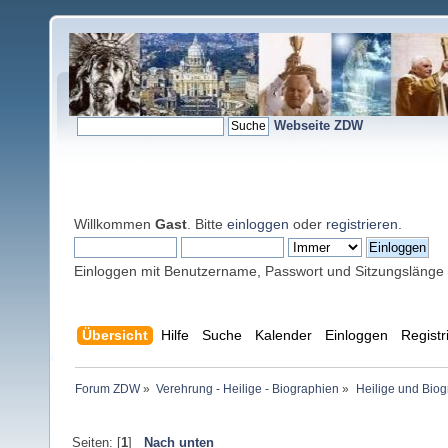
Webseite ZDW
Willkommen
Gast
. Bitte
einloggen
oder
registrieren
.
Einloggen mit Benutzername, Passwort und Sitzungslänge
Übersicht
Hilfe
Suche
Kalender
Einloggen
Registr
Forum ZDW
»
Verehrung - Heilige - Biographien
»
Heilige und Bio
Seiten: [
1
]
Nach unten