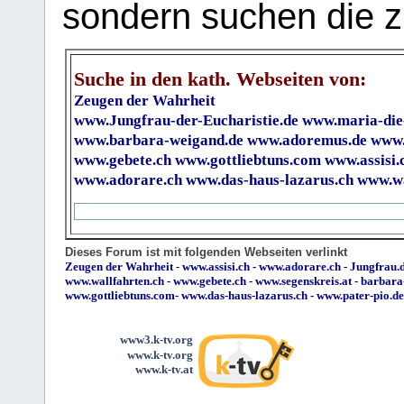
sondern suchen die z
Suche in den kath. Webseiten von:
Zeugen der Wahrheit
www.Jungfrau-der-Eucharistie.de
www.maria-die
www.barbara-weigand.de
www.adoremus.de
www.
www.gebete.ch
www.gottliebtuns.com
www.assisi.
www.adorare.ch
www.das-haus-lazarus.ch
www.wa
Dieses Forum ist mit folgenden Webseiten verlinkt
Zeugen der Wahrheit
-
www.assisi.ch
-
www.adorare.ch
-
Jungfrau.d
www.wallfahrten.ch
-
www.gebete.ch
-
www.segenskreis.at
-
barbara
www.gottliebtuns.com
-
www.das-haus-lazarus.ch
-
www.pater-pio.de
www3.k-tv.org
www.k-tv.org
www.k-tv.at