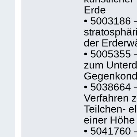
Erde
• 5003186 
stratosphär
der Erder
• 5005355 –
zum Unterd
Gegenkonde
• 5038664 
Verfahren z
Teilchen- e
einer Höhe
• 5041760 