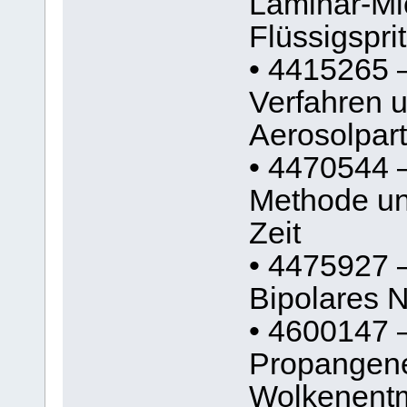
Laminar-Mi
Flüssigspri
• 4415265 
Verfahren u
Aerosolpart
• 4470544 
Methode un
Zeit
• 4475927 
Bipolares 
• 4600147 –
Propangener
Wolkenent