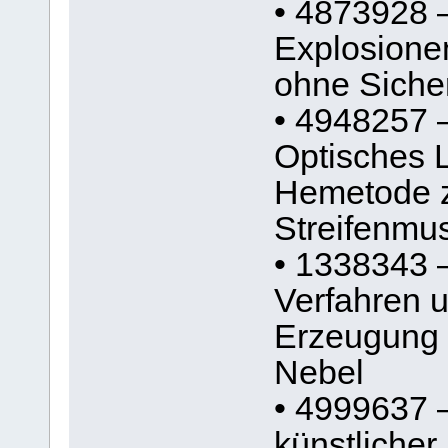
• 4873928 
Explosione
ohne Sicher
• 4948257 
Optisches 
Hemetode z
Streifenmu
• 1338343 
Verfahren u
Erzeugung 
Nebel
• 4999637 
künstlicher