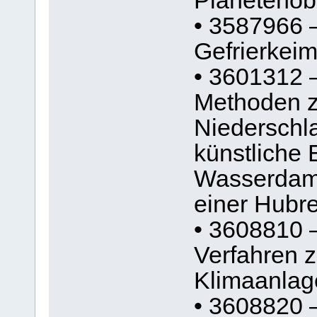
Planetenob
• 3587966 –
Gefrierkei
• 3601312 
Methoden z
Niederschla
künstliche 
Wasserdamp
einer Hubr
• 3608810 
Verfahren 
Klimaanla
• 3608820 