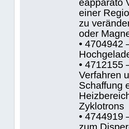
eapparato V
einer Regi
zu veränder
oder Magne
• 4704942 
Hochgelade
• 4712155 
Verfahren u
Schaffung 
Heizbereic
Zyklotrons
• 4744919 
zum Disperg