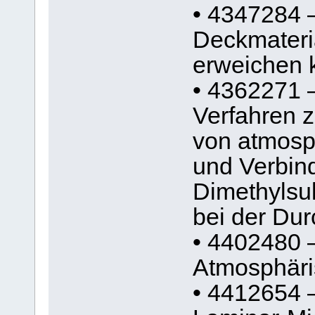
• 4347284 
Deckmateria
erweichen 
• 4362271 
Verfahren z
von atmosp
und Verbin
Dimethylsu
bei der Dur
• 4402480 
Atmosphäris
• 4412654 