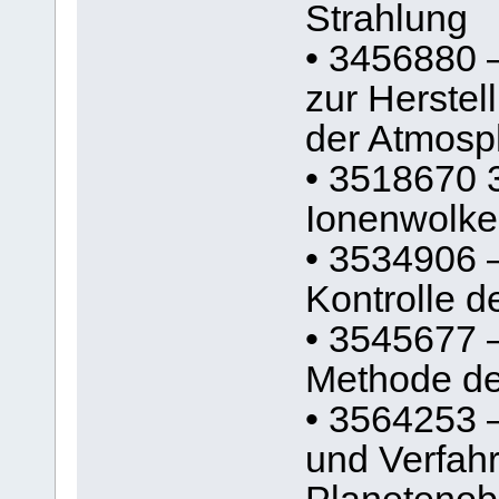
Strahlung
• 3456880 –
zur Herstel
der Atmosp
• 3518670 3
Ionenwolke
• 3534906 
Kontrolle d
• 3545677 
Methode de
• 3564253 
und Verfahr