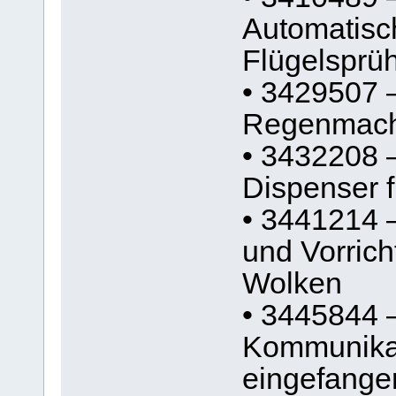
Automatisch
Flügelsprü
• 3429507 
Regenmac
• 3432208 
Dispenser fü
• 3441214 –
und Vorrich
Wolken
• 3445844 
Kommunikat
eingefange