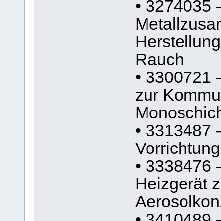
• 3274035 
Metallzusa
Herstellun
Rauch
• 3300721 –
zur Kommun
Monoschicht
• 3313487 –
Vorrichtung
• 3338476 
Heizgerät 
Aerosolkon
• 3410489 