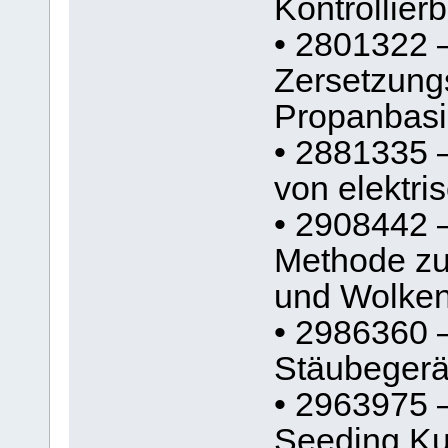
Kontrollier
• 2801322 –
Zersetzung
Propanbasi
• 2881335 –
von elektri
• 2908442 
Methode zu
und Wolke
• 2986360 
Stäubegerät
• 2963975 
Seeding Ku