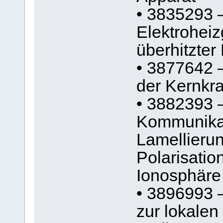
• 3835293 
Elektrohei
überhitzte
• 3877642 –
der Kernkra
• 3882393 
Kommunikat
Lamellieru
Polarisatio
Ionosphäre
• 3896993 –
zur lokale