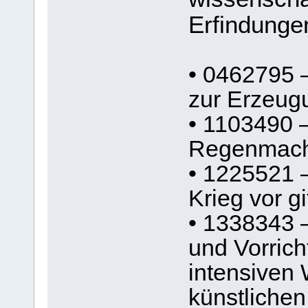
Erfindungen
• 0462795 –
zur Erzeug
• 1103490 –
Regenmac
• 1225521 
Krieg vor g
• 1338343 –
und Vorric
intensiven
künstliche