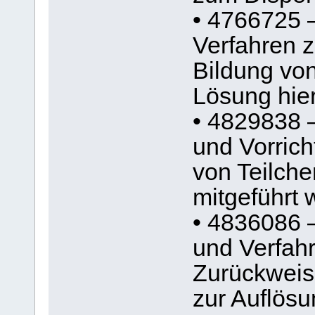
• 4766725 
Verfahren 
Bildung vo
Lösung hier
• 4829838 
und Vorric
von Teilche
mitgeführt
• 4836086 –
und Verfah
Zurückweise
zur Auflös