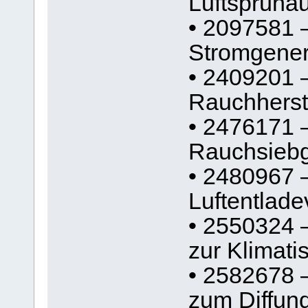
Luftsprüha
• 2097581 
Stromgener
• 2409201 
Rauchherst
• 2476171 –
Rauchsiebg
• 2480967 
Luftentlade
• 2550324 –
zur Klimati
• 2582678 –
zum Diffun