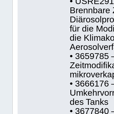
• USRE2914
Brennbare 
Diärosolpr
für die Mod
die Klimako
Aerosolver
• 3659785 
Zeitmodifi
mikroverka
• 3666176 
Umkehrvorri
des Tanks
• 3677840 –