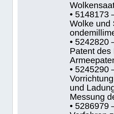
Wolkensaa
• 5148173 
Wolke und
ondemillime
• 5242820 
Patent des
Armeepate
• 5245290 
Vorrichtun
und Ladung 
Messung de
• 5286979 