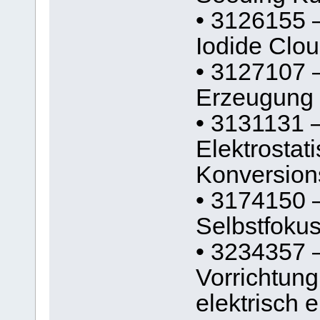
• 3126155 –
Iodide Clo
• 3127107 
Erzeugung 
• 3131131 –
Elektrostat
Konversion
• 3174150 
Selbstfoku
• 3234357 
Vorrichtung
elektrisch 