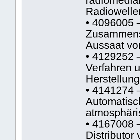
radiomedian
Radiowelle
• 4096005 –
Zusammense
Aussaat vo
• 4129252 
Verfahren 
Herstellung
• 4141274 
Automatisc
atmosphäri
• 4167008 
Distributor 