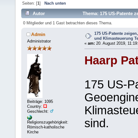
Seiten: [
1
]
Nach unten
Autor
Thema: 175 US-Patente ze
sind (Gelesen 3860 mal)
0 Mitglieder und 1 Gast betrachten dieses Thema.
175 US-Patente zeigen
Admin
und Klimasteuerung T
Administrator
«
am:
20. August 2019, 11:19
Haarp Pa
175 US-Pa
Geoengine
Beiträge: 1095
Klimasteu
Country:
Geschlecht:
sind.
Religionszugehörigkeit:
Römisch-katholische
Kirche