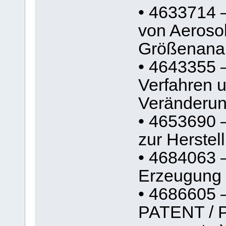
• 4633714 
von Aerosol
Größenanal
• 4643355 
Verfahren u
Veränderun
• 4653690 
zur Herste
• 4684063 
Erzeugung 
• 4686605 
PATENT / 