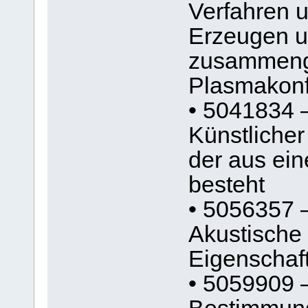
Verfahren 
Erzeugen u
zusammeng
Plasmakonf
• 5041834 
Künstlicher
der aus ei
besteht
• 5056357 
Akustische
Eigenschaft
• 5059909 