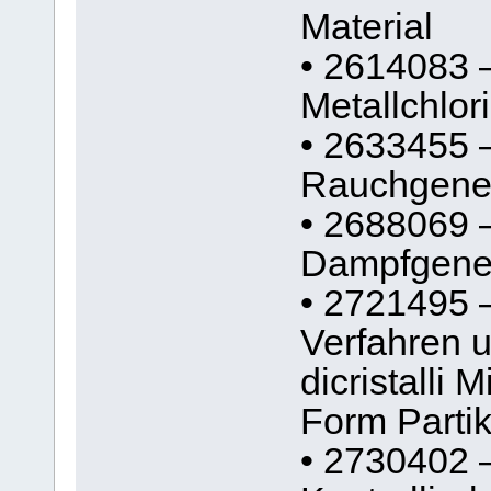
Material
• 2614083 
Metallchlo
• 2633455 
Rauchgene
• 2688069 
Dampfgener
• 2721495 
Verfahren u
dicristalli
Form Partik
• 2730402 