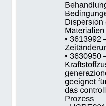
Behandlung
Bedingunge
Dispersion 
Materialien
• 3613992 
Zeitänder
• 3630950 
Kraftstoff
generazion
geeignet fü
das control
Prozess