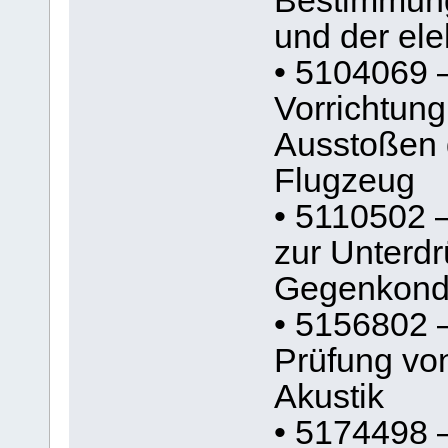
Bestimmung
und der el
• 5104069 –
Vorrichtun
Ausstoßen 
Flugzeug
• 5110502 –
zur Unterd
Gegenkonde
• 5156802 
Prüfung von 
Akustik
• 5174498 