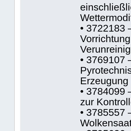
einschließl
Wettermodif
• 3722183 
Vorrichtung
Verunreini
• 3769107 
Pyrotechni
Erzeugung 
• 3784099 –
zur Kontrol
• 3785557 
Wolkensaa