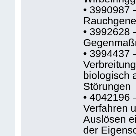
• 3990987 
Rauchgene
• 3992628 
Gegenmaßna
• 3994437 
Verbreitung
biologisch 
Störungen
• 4042196 
Verfahren 
Auslösen e
der Eigens