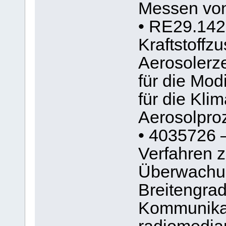
Messen von
• RE29.142
Kraftstoff
Aerosolerz
für die Mod
für die Kli
Aerosolpro
• 4035726 –
Verfahren z
Überwachun
Breitengra
Kommunikat