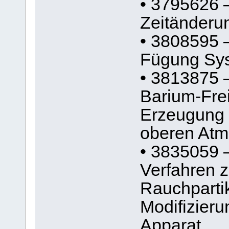
• 3795626 
Zeitänderu
• 3808595 –
Fügung Sy
• 3813875 –
Barium-Fre
Erzeugung 
oberen Atm
• 3835059 
Verfahren 
Rauchpartik
Modifizier
Apparat