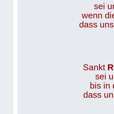
sei u
wenn di
dass uns 
Sankt
R
sei u
bis in
dass uns