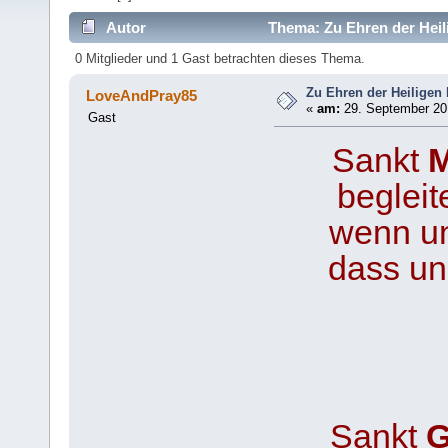
Autor
Thema: Zu Ehren der Heili
0 Mitglieder und 1 Gast betrachten dieses Thema.
Zu Ehren der Heiligen 
LoveAndPray85
«
am:
29. September 201
Gast
Sankt
M
begleit
wenn un
dass un
Sankt
G