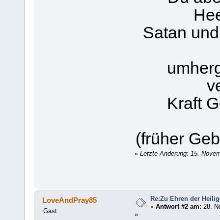
Hee
Satan und
umherg
v
Kraft G
(früher Ge
«
Letzte Änderung: 15. Nove
Re:Zu Ehren der Heilig
LoveAndPray85
«
Antwort #2 am:
28. N
Gast
»