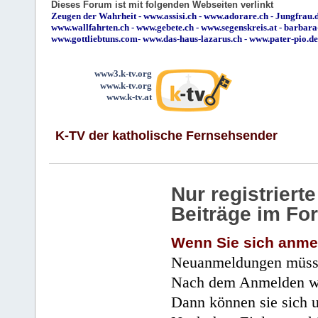
Dieses Forum ist mit folgenden Webseiten verlinkt
Zeugen der Wahrheit
-
www.assisi.ch
-
www.adorare.ch
-
Jungfrau.d
www.wallfahrten.ch
-
www.gebete.ch
-
www.segenskreis.at
-
barbara
www.gottliebtuns.com
-
www.das-haus-lazarus.ch
-
www.pater-pio.de
www3.k-tv.org
www.k-tv.org
www.k-tv.at
K-TV der katholische Fernsehsender
Nur registrier
Beiträge im Fo
Wenn Sie sich anme
Neuanmeldungen müsse
Nach dem Anmelden wir
Dann können sie sich 