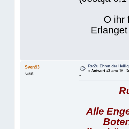
O ihr
Erlanget
Re:Zu Ehren der Heilig
Sven93
«
Antwort #3 am:
16. D
Gast
»
Ru
Alle Enge
Boten