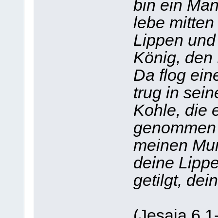
bin ein Man
lebe mitten
Lippen und
König, den
Da flog ein
trug in sei
Kohle, die 
genommen h
meinen Mun
deine Lippe
getilgt, de
(Jesaja 6,1