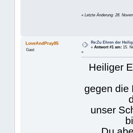
«
Letzte Änderung: 28. Nove
Re:Zu Ehren der Heili
LoveAndPray85
«
Antwort #1 am:
15. N
Gast
»
Heiliger 
gegen die 
unser Sch
b
Du abe