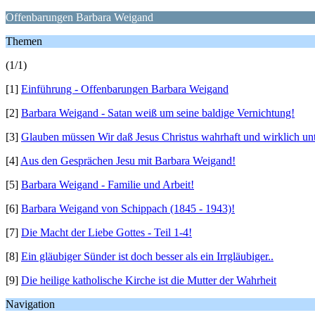
Offenbarungen Barbara Weigand
Themen
(1/1)
[1]
Einführung - Offenbarungen Barbara Weigand
[2]
Barbara Weigand - Satan weiß um seine baldige Vernichtung!
[3]
Glauben müssen Wir daß Jesus Christus wahrhaft und wirklich un
[4]
Aus den Gesprächen Jesu mit Barbara Weigand!
[5]
Barbara Weigand - Familie und Arbeit!
[6]
Barbara Weigand von Schippach (1845 - 1943)!
[7]
Die Macht der Liebe Gottes - Teil 1-4!
[8]
Ein gläubiger Sünder ist doch besser als ein Irrgläubiger..
[9]
Die heilige katholische Kirche ist die Mutter der Wahrheit
Navigation