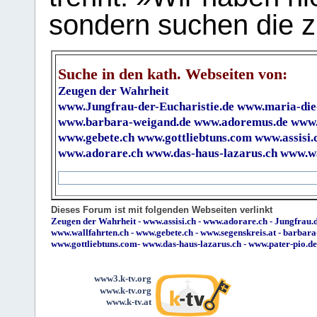
sondern suchen die z
Suche in den kath. Webseiten von:
Zeugen der Wahrheit
www.Jungfrau-der-Eucharistie.de
www.maria-die
www.barbara-weigand.de
www.adoremus.de
www.
www.gebete.ch
www.gottliebtuns.com
www.assisi.
www.adorare.ch
www.das-haus-lazarus.ch
www.wa
Dieses Forum ist mit folgenden Webseiten verlinkt
Zeugen der Wahrheit
-
www.assisi.ch
-
www.adorare.ch
-
Jungfrau.d
www.wallfahrten.ch
-
www.gebete.ch
-
www.segenskreis.at
-
barbara
www.gottliebtuns.com
-
www.das-haus-lazarus.ch
-
www.pater-pio.de
www3.k-tv.org
www.k-tv.org
www.k-tv.at