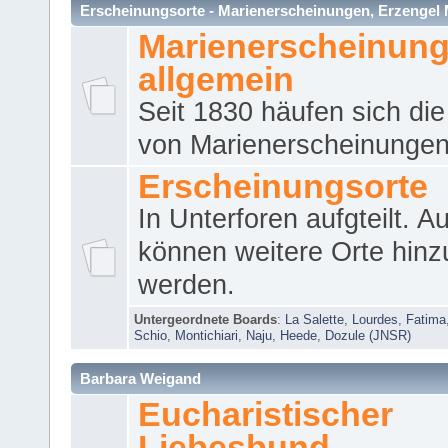
Erscheinungsorte - Marienerscheinungen, Erzengel Micha
Marienerscheinun
allgemein
Seit 1830 häufen sich die
von Marienerscheinungen 
Erscheinungsorte
In Unterforen aufgteilt. 
können weitere Orte hinz
werden.
Untergeordnete Boards
:
La Salette
,
Lourdes
,
Fatima
Schio
,
Montichiari
,
Naju
,
Heede
,
Dozule (JNSR)
Barbara Weigand
Eucharistischer
Liebesbund