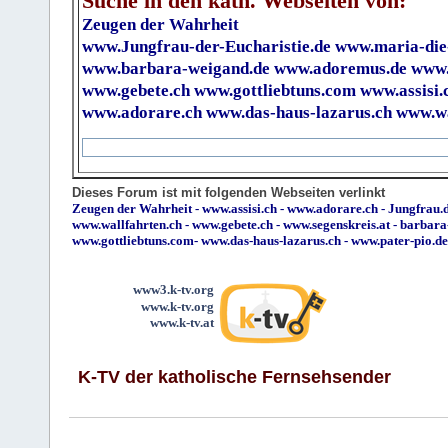
Suche in den kath. Webseiten von:
Zeugen der Wahrheit
www.Jungfrau-der-Eucharistie.de
www.maria-die
www.barbara-weigand.de
www.adoremus.de
www.
www.gebete.ch
www.gottliebtuns.com
www.assisi.
www.adorare.ch
www.das-haus-lazarus.ch
www.wa
Dieses Forum ist mit folgenden Webseiten verlinkt
Zeugen der Wahrheit
-
www.assisi.ch
-
www.adorare.ch
-
Jungfrau.d
www.wallfahrten.ch
-
www.gebete.ch
-
www.segenskreis.at
-
barbara
www.gottliebtuns.com
-
www.das-haus-lazarus.ch
-
www.pater-pio.de
www3.k-tv.org
www.k-tv.org
www.k-tv.at
K-TV der katholische Fernsehsender