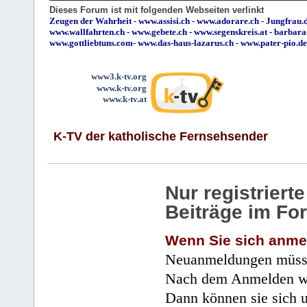
Dieses Forum ist mit folgenden Webseiten verlinkt
Zeugen der Wahrheit
-
www.assisi.ch
-
www.adorare.ch
-
Jungfrau.d
www.wallfahrten.ch
-
www.gebete.ch
-
www.segenskreis.at
-
barbara
www.gottliebtuns.com
-
www.das-haus-lazarus.ch
-
www.pater-pio.de
www3.k-tv.org
www.k-tv.org
www.k-tv.at
K-TV der katholische Fernsehsender
Nur registrier
Beiträge im Fo
Wenn Sie sich anme
Neuanmeldungen müsse
Nach dem Anmelden wir
Dann können sie sich 