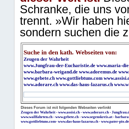
Schranke, die uns vo
trennt. »Wir haben hi
sondern suchen die z
Suche in den kath. Webseiten von:
Zeugen der Wahrheit
www.Jungfrau-der-Eucharistie.de
www.maria-die
www.barbara-weigand.de
www.adoremus.de
www.
www.gebete.ch
www.gottliebtuns.com
www.assisi.
www.adorare.ch
www.das-haus-lazarus.ch
www.wa
Dieses Forum ist mit folgenden Webseiten verlinkt
Zeugen der Wahrheit
-
www.assisi.ch
-
www.adorare.ch
-
Jungfrau.d
www.wallfahrten.ch
-
www.gebete.ch
-
www.segenskreis.at
-
barbara
www.gottliebtuns.com
-
www.das-haus-lazarus.ch
-
www.pater-pio.de