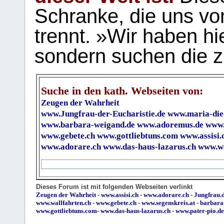
Schranke, die uns vo
trennt. »Wir haben hi
sondern suchen die z
Suche in den kath. Webseiten von:
Zeugen der Wahrheit
www.Jungfrau-der-Eucharistie.de
www.maria-die
www.barbara-weigand.de
www.adoremus.de
www.
www.gebete.ch
www.gottliebtuns.com
www.assisi.
www.adorare.ch
www.das-haus-lazarus.ch
www.wa
Dieses Forum ist mit folgenden Webseiten verlinkt
Zeugen der Wahrheit
-
www.assisi.ch
-
www.adorare.ch
-
Jungfrau.d
www.wallfahrten.ch
-
www.gebete.ch
-
www.segenskreis.at
-
barbara
www.gottliebtuns.com
-
www.das-haus-lazarus.ch
-
www.pater-pio.de