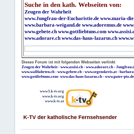
Suche in den kath. Webseiten von:
Zeugen der Wahrheit
www.Jungfrau-der-Eucharistie.de
www.maria-die
www.barbara-weigand.de
www.adoremus.de
www.
www.gebete.ch
www.gottliebtuns.com
www.assisi.
www.adorare.ch
www.das-haus-lazarus.ch
www.wa
Dieses Forum ist mit folgenden Webseiten verlinkt
Zeugen der Wahrheit
-
www.assisi.ch
-
www.adorare.ch
-
Jungfrau.d
www.wallfahrten.ch
-
www.gebete.ch
-
www.segenskreis.at
-
barbara
www.gottliebtuns.com
-
www.das-haus-lazarus.ch
-
www.pater-pio.de
www3.k-tv.org
www.k-tv.org
www.k-tv.at
K-TV der katholische Fernsehsender