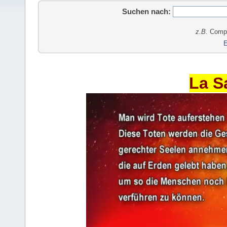
Suchen nach:
z.B.
Comput
E
La S