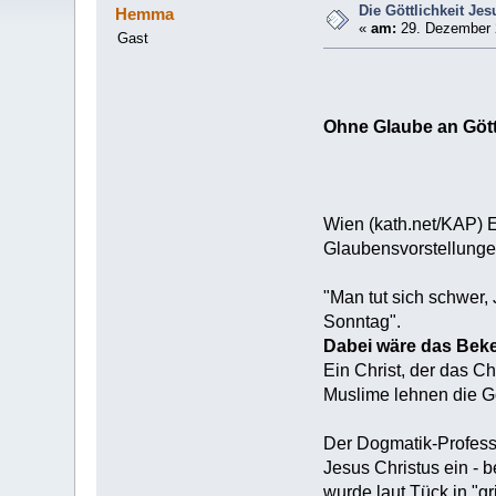
Die Göttlichkeit Jes
Hemma
«
am:
29. Dezember 2
Gast
Ohne Glaube an Gött
Wien (kath.net/KAP) 
Glaubensvorstellungen
"Man tut sich schwer,
Sonntag".
Dabei wäre das Beken
Ein Christ, der das C
Muslime lehnen die Go
Der Dogmatik-Professo
Jesus Christus ein -
wurde laut Tück in "g