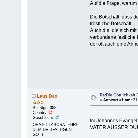
Auf die Frage, warum 
Die Botschaft, dass 
tröstliche Botschaft.
Auch die, die sich m
verbundene festliche 
der oft auch eine Ahn
Re:Die Göttlichkeit 
Laus Deo
«
Antwort #1 am:
31.
Beiträge: 388
Country:
Geschlecht:
Im Johannes Evang
ORA ET LABORA. EHRE
VATER AUSSER DU
DEM DREIFALTIGEN
GOTT