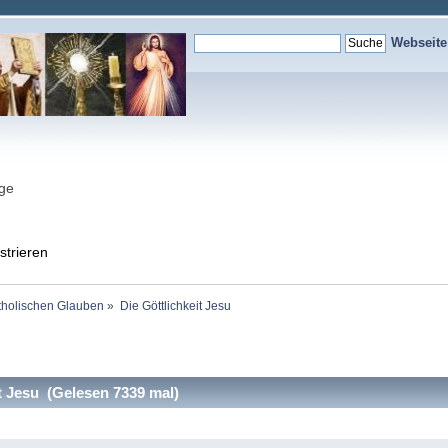
Webseit
nge
strieren
holischen Glauben
»
Die Göttlichkeit Jesu
t Jesu (Gelesen 7339 mal)