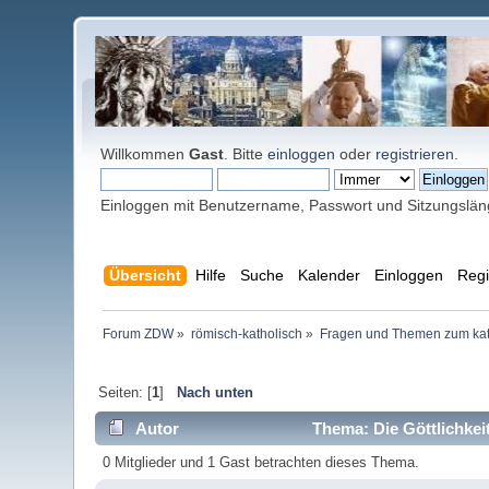
Willkommen
Gast
. Bitte
einloggen
oder
registrieren
.
Einloggen mit Benutzername, Passwort und Sitzungslä
Übersicht
Hilfe
Suche
Kalender
Einloggen
Regi
Forum ZDW
»
römisch-katholisch
»
Fragen und Themen zum kat
Seiten: [
1
]
Nach unten
Autor
Thema: Die Göttlichkei
0 Mitglieder und 1 Gast betrachten dieses Thema.