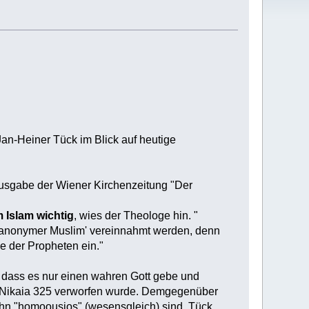
Jan-Heiner Tück im Blick auf heutige
Ausgabe der Wiener Kirchenzeitung "Der
 Islam wichtig
, wies der Theologe hin. "
ls 'anonymer Muslim' vereinnahmt werden, denn
e der Propheten ein."
, dass es nur einen wahren Gott gebe und
on Nikaia 325 verworfen wurde. Demgegenüber
Sohn "homoousios" (wesensgleich) sind. Tück