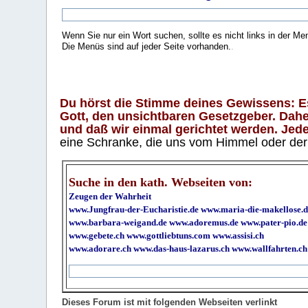
Wenn Sie nur ein Wort suchen, sollte es nicht links in der Me
Die Menüs sind auf jeder Seite vorhanden.
.
Du hörst die Stimme deines Gewissens: Es 
Gott, den unsichtbaren Gesetzgeber. Daher
und daß wir einmal gerichtet werden. Jeder
eine Schranke, die uns vom Himmel oder der H
Suche in den kath. Webseiten von:
Zeugen der Wahrheit
www.Jungfrau-der-Eucharistie.de
www.maria-die-makellose.d
www.barbara-weigand.de
www.adoremus.de
www.pater-pio.de
www.gebete.ch
www.gottliebtuns.com
www.assisi.ch
www.adorare.ch
www.das-haus-lazarus.ch
www.wallfahrten.ch
Dieses Forum ist mit folgenden Webseiten verlinkt