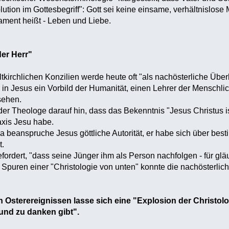
ution im Gottesbegriff": Gott sei keine einsame, verhältnislose
ament heißt - Leben und Liebe.
der Herr"
ltkirchlichen Konzilien werde heute oft "als nachösterliche Über
, in Jesus ein Vorbild der Humanität, einen Lehrer der Menschl
sehen.
 Theologe darauf hin, dass das Bekenntnis "Jesus Christus ist
xis Jesu habe.
wa beanspruche Jesus göttliche Autorität, er habe sich über be
t.
efordert, "dass seine Jünger ihm als Person nachfolgen - für gl
puren einer "Christologie von unten" konnte die nachösterlich
Osterereignissen lasse sich eine "Explosion der Christolo
und zu danken gibt".