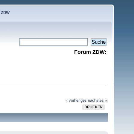
e ZDW
Forum ZDW:
« vorheriges
nächstes »
DRUCKEN