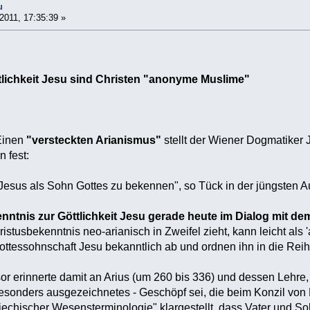
u
011, 17:35:39 »
lichkeit Jesu sind Christen "anonyme Muslime"
Einen
"versteckten Arianismus"
stellt der Wiener Dogmatiker 
 fest:
 Jesus als Sohn Gottes zu bekennen", so Tück in der jüngsten 
ntnis zur Göttlichkeit Jesu gerade heute im Dialog mit dem
hristusbekenntnis neo-arianisch in Zweifel zieht, kann leicht a
ttessohnschaft Jesu bekanntlich ab und ordnen ihn in die Reih
r erinnerte damit an Arius (um 260 bis 336) und dessen Lehre
 besonders ausgezeichnetes - Geschöpf sei, die beim Konzil v
riechischer Wesensterminologie" klargestellt, dass Vater und 