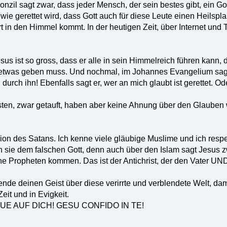
onzil sagt zwar, dass jeder Mensch, der sein bestes gibt, ein G
wie gerettet wird, dass Gott auch für diese Leute einen Heilspl
 in den Himmel kommt. In der heutigen Zeit, über Internet un
us ist so gross, dass er alle in sein Himmelreich führen kann, do
etwas geben muss. Und nochmal, im Johannes Evangelium sagt
urch ihn! Ebenfalls sagt er, wer an mich glaubt ist gerettet. Od
isten, zwar getauft, haben aber keine Ahnung über den Glauben w
gion des Satans. Ich kenne viele gläubige Muslime und ich respek
 sie dem falschen Gott, denn auch über den Islam sagt Jesus zw
che Propheten kommen. Das ist der Antichrist, der den Vater 
ende deinen Geist über diese verirrte und verblendete Welt, dam
Zeit und in Evigkeit.
E AUF DICH! GESU CONFIDO IN TE!