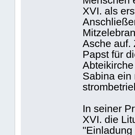
Menschen er
XVI. als er
Anschließen
Mitzelebra
Asche auf. 
Papst für d
Abteikirch
Sabina ein
strombetri
In seiner P
XVI. die Li
"Einladung