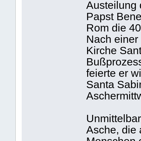
Austeilung
Papst Bened
Rom die 40-
Nach einer 
Kirche San
Bußprozess
feierte er w
Santa Sabin
Aschermitt
Unmittelba
Asche, die 