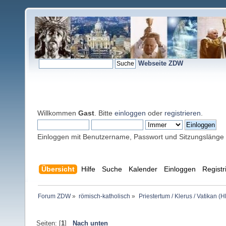
Webseite ZDW
Willkommen
Gast
. Bitte
einloggen
oder
registrieren
.
Einloggen mit Benutzername, Passwort und Sitzungslänge
Übersicht
Hilfe
Suche
Kalender
Einloggen
Registr
Forum ZDW
»
römisch-katholisch
»
Priestertum / Klerus / Vatikan (Hl
Seiten: [
1
]
Nach unten