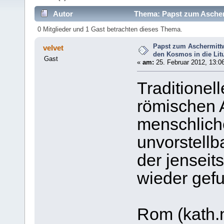
Autor
Thema: Papst zum Ascherm
(Gelesen 5238 mal)
0 Mitglieder und 1 Gast betrachten dieses Thema.
Papst zum Aschermittw
velvet
den Kosmos in die Lit
Gast
«
am:
25. Februar 2012, 13:0
Traditionel
römischen A
menschliche
unvorstell
der jensei
wieder gef
Rom (kath.n