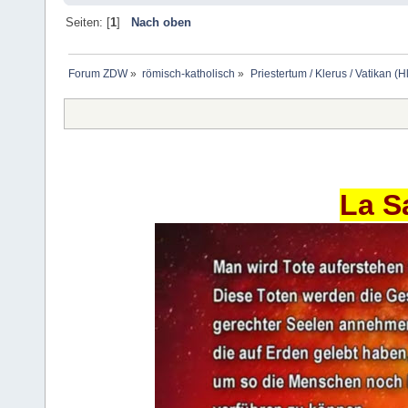
Seiten: [
1
]
Nach oben
Forum ZDW
»
römisch-katholisch
»
Priestertum / Klerus / Vatikan (Hl
La S