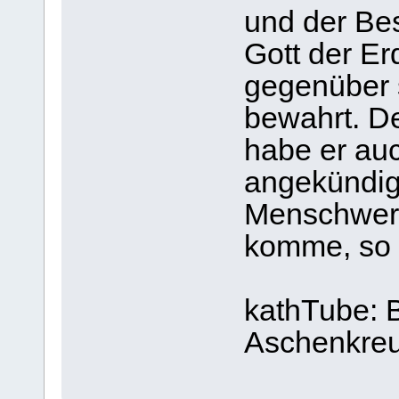
und der Be
Gott der E
gegenüber s
bewahrt. De
habe er au
angekündigt
Menschwerd
komme, so 
kathTube: 
Aschenkre