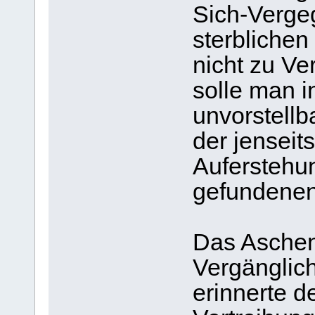
Sich-Verge
sterblichen
nicht zu Ve
solle man in
unvorstell
der jenseit
Auferstehu
gefundenen 
Das Aschen
Vergänglic
erinnerte d