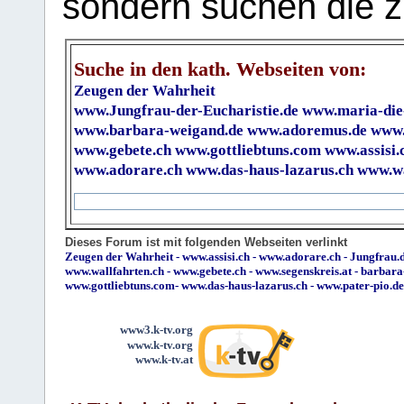
sondern suchen die z
Suche in den kath. Webseiten von:
Zeugen der Wahrheit
www.Jungfrau-der-Eucharistie.de
www.maria-die
www.barbara-weigand.de
www.adoremus.de
www.
www.gebete.ch
www.gottliebtuns.com
www.assisi.
www.adorare.ch
www.das-haus-lazarus.ch
www.wa
Dieses Forum ist mit folgenden Webseiten verlinkt
Zeugen der Wahrheit
-
www.assisi.ch
-
www.adorare.ch
-
Jungfrau.d
www.wallfahrten.ch
-
www.gebete.ch
-
www.segenskreis.at
-
barbara
www.gottliebtuns.com
-
www.das-haus-lazarus.ch
-
www.pater-pio.de
www3.k-tv.org
www.k-tv.org
www.k-tv.at