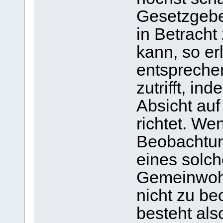
Gesetzgeber
in Betracht
kann, so er
entspreche
zutrifft, in
Absicht au
richtet. We
Beobachtu
eines solc
Gemeinwohl 
nicht zu be
besteht als