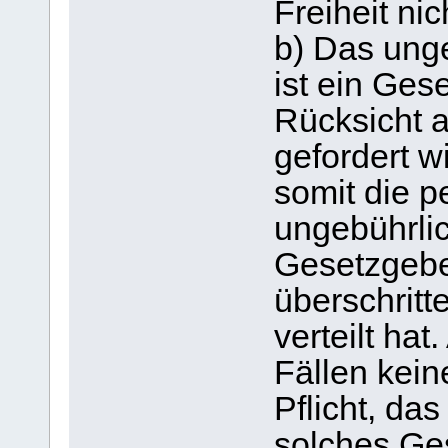
Freiheit ni
b) Das ung
ist ein Gese
Rücksicht 
gefordert w
somit die p
ungebührlic
Gesetzgebe
überschritt
verteilt hat
Fällen kein
Pflicht, da
solches Ges