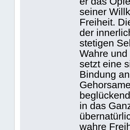
er das Opfe
seiner Will
Freiheit. Di
der innerli
stetigen Se
Wahre und 
setzt eine si
Bindung an 
Gehorsame 
beglückend
in das Ganz
übernatürl
wahre Freih