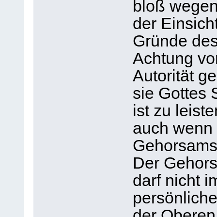
bloß wege
der Einsich
Gründe des
Achtung vo
Autorität g
sie Gottes 
ist zu leiste
auch wenn 
Gehorsamsfo
Der Gehor
darf nicht i
persönlich
der Oberen