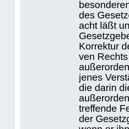
besonderen
des Gesetz
acht läßt u
Gesetzgeber
Korrektur d
ven Rechts 
außerordent
jenes Verst
die darin d
außerorden
treffende F
der Gesetzg