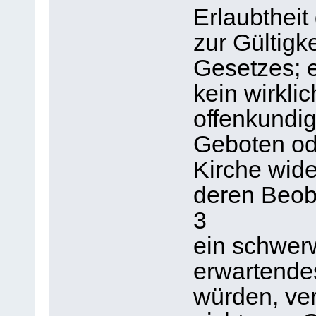
Erlaubthei
zur Gültigk
Gesetzes; e
kein wirkli
offenkundig
Geboten od
Kirche wid
deren Beo
3
ein schwer
erwartendes
würden, ver