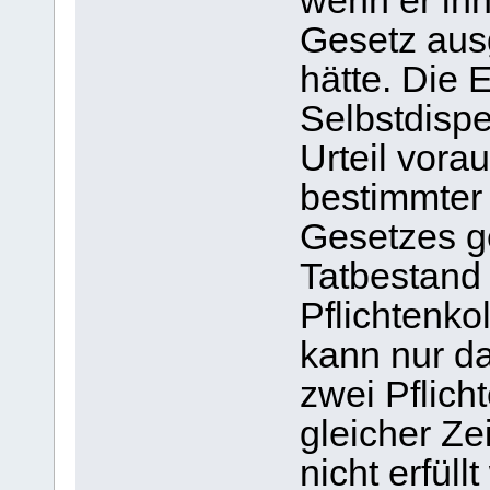
wenn er ihn
Gesetz au
hätte. Die E
Selbstdispe
Urteil vora
bestimmter 
Gesetzes ge
Tatbestand
Pflichtenko
kann nur d
zwei Pflich
gleicher Zei
nicht erfül