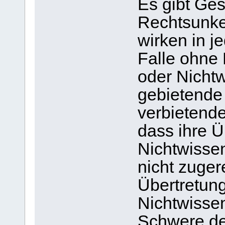
Es gibt Ge
Rechtsunken
wirken in j
Falle ohne
oder Nichtw
gebietende
verbietende
dass ihre Ü
Nichtwisse
nicht zuger
Übertretun
Nichtwisse
Schwere de