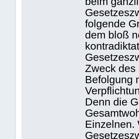
beim gänzl
Gesetzeszw
folgende G
dem bloß n
kontradikta
Gesetzeszw
Zweck des 
Befolgung ni
Verpflichtu
Denn die G
Gesamtwohl
Einzelnen.
Gesetzeszw