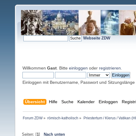
Webseite ZDW
Willkommen
Gast
. Bitte
einloggen
oder
registrieren
.
Einloggen mit Benutzername, Passwort und Sitzungslänge
Übersicht
Hilfe
Suche
Kalender
Einloggen
Registr
Forum ZDW
»
römisch-katholisch
»
Priestertum / Klerus / Vatikan (Hl
Seiten: [
1
]
Nach unten