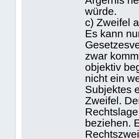
Ärgernis he
würde.
c) Zweifel 
Es kann nun
Gesetzesve
zwar kommt
objektiv be
nicht ein 
Subjektes 
Zweifel. De
Rechtslage
beziehen. 
Rechtszweif