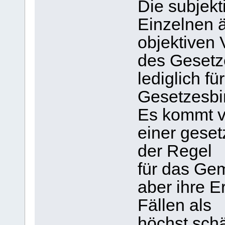
Die subjek
Einzelnen ä
objektiven 
des Gesetze
lediglich f
Gesetzesbi
Es kommt v
einer gese
der Regel
für das Gem
aber ihre E
Fällen als
höchst schä