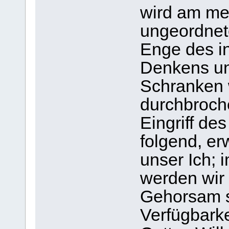
wird am mei
ungeordnete
Enge des in
Denkens un
Schranken 
durchbroch
Eingriff de
folgend, er
unser Ich; 
werden wir
Gehorsam so
Verfügbarke