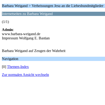
Barbara Weigand > Verheissungen Jesu an die Liebesbundmitglieder
Internetseiten zu Barbara Weigand
(1/1)
Admin
:
www.barbara-weigand.de
Impressum Wolfgang E. Bastian
Barbara Weigand auf Zeugen der Wahrheit
Navigation
[0]
Themen-Index
Zur normalen Ansicht wechseln