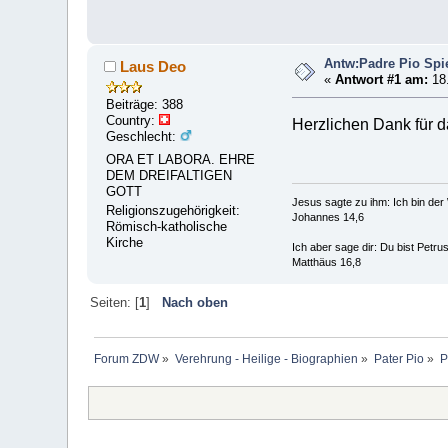
Antw:Padre Pio Spie
Laus Deo
«
Antwort #1 am:
18.
Beiträge: 388
Country:
Herzlichen Dank für d
Geschlecht:
ORA ET LABORA. EHRE
DEM DREIFALTIGEN
GOTT
Jesus sagte zu ihm: Ich bin de
Religionszugehörigkeit:
Johannes 14,6
Römisch-katholische
Kirche
Ich aber sage dir: Du bist Petr
Matthäus 16,8
Seiten: [
1
]
Nach oben
Forum ZDW
»
Verehrung - Heilige - Biographien
»
Pater Pio
»
P