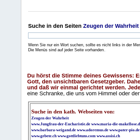
Suche
in den Seiten
Zeugen der Wahrheit
Wenn Sie nur ein Wort suchen, sollte es nicht links in der Me
Die Menüs sind auf jeder Seite vorhanden.
.
Du hörst die Stimme deines Gewissens: Es 
Gott, den unsichtbaren Gesetzgeber. Daher
und daß wir einmal gerichtet werden. Jeder
eine Schranke, die uns vom Himmel oder der H
Suche in den kath. Webseiten von:
Zeugen der Wahrheit
www.Jungfrau-der-Eucharistie.de
www.maria-die-makellose.d
www.barbara-weigand.de
www.adoremus.de
www.pater-pio.de
www.gebete.ch
www.gottliebtuns.com
www.assisi.ch