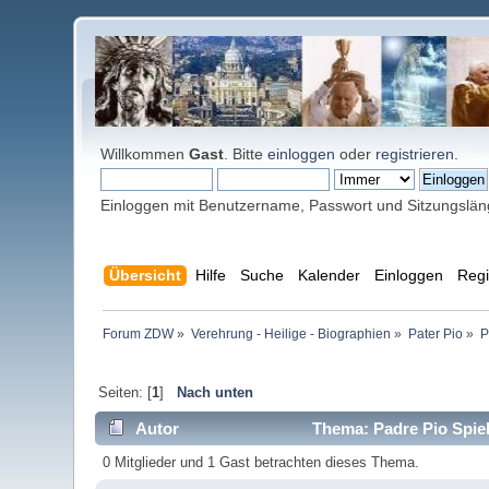
Willkommen
Gast
. Bitte
einloggen
oder
registrieren
.
Einloggen mit Benutzername, Passwort und Sitzungslä
Übersicht
Hilfe
Suche
Kalender
Einloggen
Regi
Forum ZDW
»
Verehrung - Heilige - Biographien
»
Pater Pio
»
P
Seiten: [
1
]
Nach unten
Autor
Thema: Padre Pio Spiel
0 Mitglieder und 1 Gast betrachten dieses Thema.