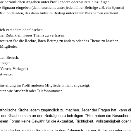
e persönlichen Angaben unter Profil ändern oder weitere hinzufügen.
e Signatur eingeben (dann erscheint unter jedem Ihrer Beiträge z.B. ein Spruch)
 Bild hochladen, das dann links im Beitrag unter Ihrem Nicknamen erscheint.
ich verändern oder löschen.
iner Rubrik ein neues Thema zu verfassen.
esitzen Sie die Rechte, Ihren Beitrag zu ändern oder das Thema zu löschen.
Mitglieder.
zten Besuch.
trägen.
(Versch. Vorlagen)
t weiter
instellung im Profil anderen Mitgliedern nicht angezeigt.
aten wie Anschrift oder Telefonnummer
tholische Kirche jedem zugänglich zu machen. Jeder der Fragen hat, kann di
den Glauben sich an den Beiträgen zu beteiligen. "Hier haben die Besucher d
sem Forum keine Gewähr für die Aktualität, Richtigkeit, Vollständigkeit oder Q
he finden, melden Sie dies bitte dem Administrator per Mitteilung oder schr