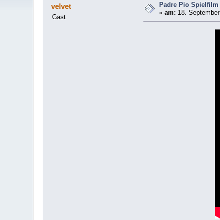
Padre Pio Spielfilm
velvet
«
am:
18. September 
Gast