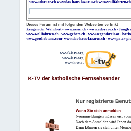
www.adorare.ch
www.das-haus-lazarus.ch
www.wallfahrten.ch
Dieses Forum ist mit folgenden Webseiten verlinkt
Zeugen der Wahrheit
-
www.assisi.ch
-
www.adorare.ch
-
Jungfra
www.wallfahrten.ch
-
www.gebete.ch
-
www.segenskreis.at
-
barb
www.gottliebtuns.com
-
www.das-haus-lazarus.ch
-
www.pater-pi
www3.k-tv.org
www.k-tv.org
www.k-tv.at
K-TV der katholische Fernsehsender
Nur registrierte Ben
Wenn Sie sich anmelden
Neuanmeldungen müssen erst vom 
Nach dem Anmelden wird Ihnen das
Dann können sie sich unter Membe