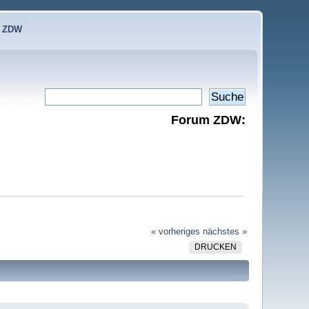
e ZDW
Forum ZDW:
« vorheriges
nächstes »
DRUCKEN