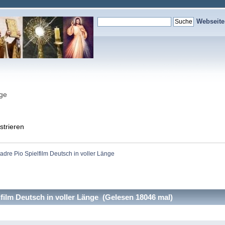
Webseit
nge
strieren
adre Pio Spielfilm Deutsch in voller Länge
film Deutsch in voller Länge (Gelesen 18046 mal)