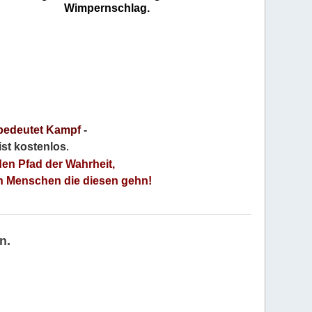
Wimpernschlag.
bedeutet Kampf
-
 ist kostenlos
.
den Pfad der Wahrheit,
an Menschen die diesen gehn!
n.