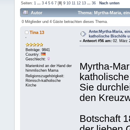
Seiten:
1
...
3
4
5
6
7
[
8
]
9
10
11
12
13
...
36
Nach unten
Autor
Thema: Myrtha-Maria, eine
404361 mal)
0 Mitglieder und 4 Gäste betrachten dieses Thema.
Antw:Myrtha-Maria, ei
Tina 13
katholische Bischöfe u
'
«
Antwort #56 am:
02. März 2
Beiträge: 9841
Country:
Geschlecht:
Myrtha-Mari
Marienkind an der Hand der
himmlischen Mama
katholische
Religionszugehörigkeit:
Römisch-katholische
Sie durchle
Kirche
den Kreuzw
Botschaft 1
der lieben 