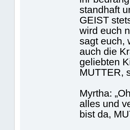
standhaft u
GEIST stet
wird euch n
sagt euch, 
auch die Kr
geliebten Ki
MUTTER, s
Myrtha: „O
alles und v
bist da, M