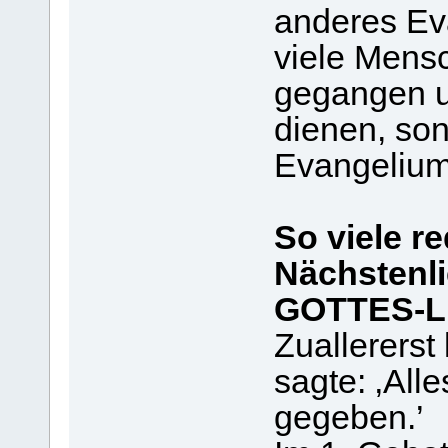
anderes Ev
viele Mensc
gegangen u
dienen, son
Evangelium
So viele r
Nächstenli
GOTTES-L
Zuallerers
sagte: ‚All
gegeben.’