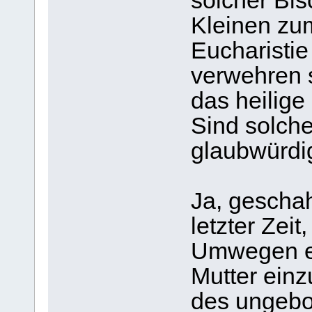
solcher Bis
Kleinen zu
Eucharistie
verwehren 
das heilige
Sind solch
glaubwürdi
Ja, geschah
letzter Zeit
Umwegen erl
Mutter einz
des ungebo