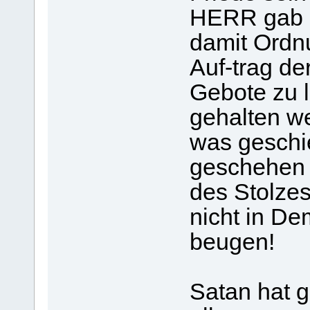
HERR gab d
damit Ordnu
Auf-trag de
Gebote zu l
gehalten we
was geschi
geschehen 
des Stolzes
nicht in D
beugen!
Satan hat g