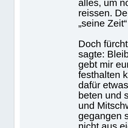
alles, um n
reissen. D
„seine Zeit
Doch fürcht
sagte: Ble
gebt mir eu
festhalten 
dafür etwas
beten und s
und Mitschw
gegangen si
nicht aus e