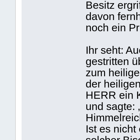
Besitz ergr
davon fernh
noch ein Pr
Ihr seht: A
gestritten 
zum heilig
der heilige
HERR ein K
und sagte: 
Himmelreic
Ist es nich