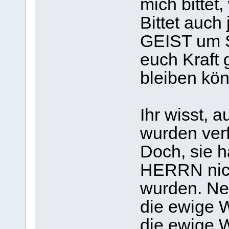
mich bittet,
Bittet auch
GEIST um S
euch Kraft 
bleiben kön
Ihr wisst, 
wurden verf
Doch, sie h
HERRN nich
wurden. Ne
die ewige W
die ewige 