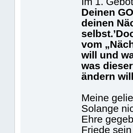
Im 1. Gebot
Deinen GO
deinen Näc
selbst.’Do
vom „Nächs
will und w
was dieser
ändern will
Meine gelie
Solange ni
Ehre gegebe
Friede sein