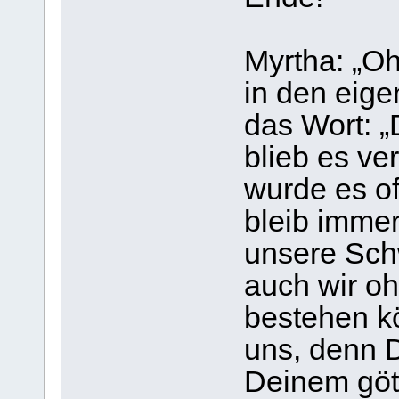
Myrtha: „Oh
in den eige
das Wort: 
blieb es ve
wurde es o
bleib immer
unsere Sch
auch wir oh
bestehen k
uns, denn D
Deinem göt