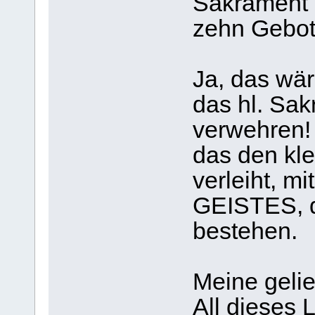
Sakrament 
zehn Gebot
Ja, das wär
das hl. Sa
verwehren!
das den kl
verleiht, m
GEISTES, d
bestehen.
Meine gelie
All dieses 