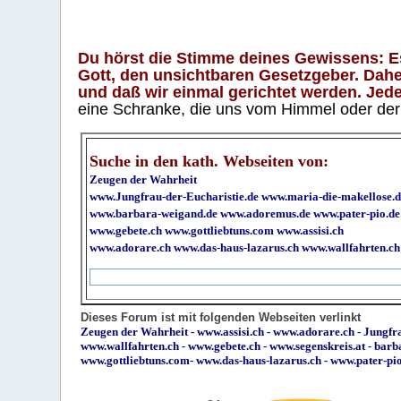
Du hörst die Stimme deines Gewissens: Es 
Gott, den unsichtbaren Gesetzgeber. Daher
und daß wir einmal gerichtet werden. Jeder
eine Schranke, die uns vom Himmel oder der H
Suche in den kath. Webseiten von:
Zeugen der Wahrheit
www.Jungfrau-der-Eucharistie.de
www.maria-die-makellose.d
www.barbara-weigand.de
www.adoremus.de
www.pater-pio.de
www.gebete.ch
www.gottliebtuns.com
www.assisi.ch
www.adorare.ch
www.das-haus-lazarus.ch
www.wallfahrten.ch
Dieses Forum ist mit folgenden Webseiten verlinkt
Zeugen der Wahrheit
-
www.assisi.ch
-
www.adorare.ch
-
Jungfra
www.wallfahrten.ch
-
www.gebete.ch
-
www.segenskreis.at
-
barb
www.gottliebtuns.com
-
www.das-haus-lazarus.ch
-
www.pater-pi