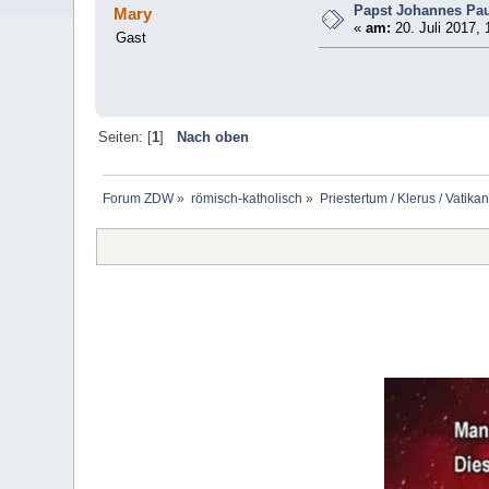
Papst Johannes Paul
Mary
«
am:
20. Juli 2017, 
Gast
Seiten: [
1
]
Nach oben
Forum ZDW
»
römisch-katholisch
»
Priestertum / Klerus / Vatikan