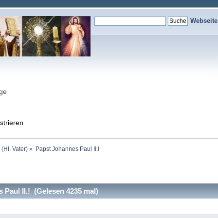
Webseit
nge
strieren
 (Hl. Vater)
»
Papst Johannes Paul II.!
Paul II.! (Gelesen 4235 mal)