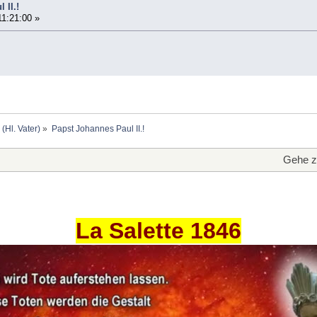
 II.!
11:21:00 »
 (Hl. Vater)
»
Papst Johannes Paul II.!
Gehe z
La Salette 1846