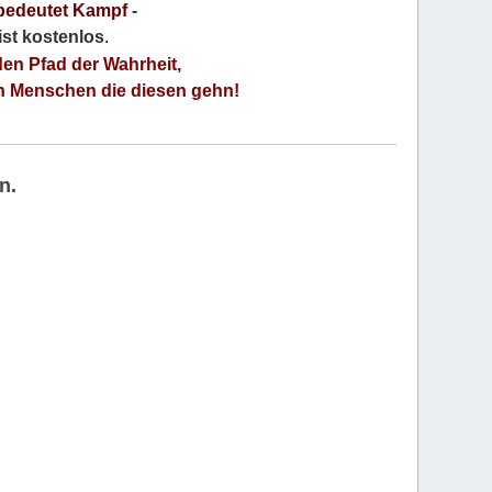
bedeutet Kampf
-
 ist kostenlos
.
den Pfad der Wahrheit,
an Menschen die diesen gehn!
n.