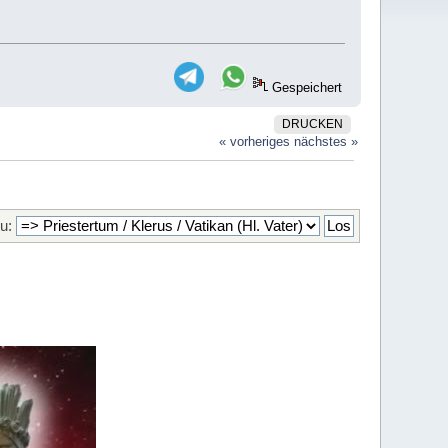
Gespeichert
DRUCKEN
« vorheriges
nächstes »
u: