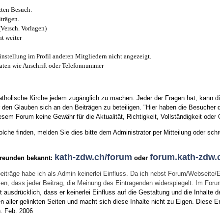
zten Besuch.
trägen.
(Versch. Vorlagen)
t weiter
instellung im Profil anderen Mitgliedern nicht angezeigt.
aten wie Anschrift oder Telefonnummer
tholische Kirche jedem zugänglich zu machen. Jeder der Fragen hat, kann di
den Glauben sich an den Beiträgen zu beteiligen. "Hier haben die Besucher d
sem Forum keine Gewähr für die Aktualität, Richtigkeit, Vollständigkeit oder Q
he finden, melden Sie dies bitte dem Administrator per Mitteilung oder schr
kath-zdw.ch/forum
forum.kath-zdw.
Freunden bekannt:
oder
eiträge habe ich als Admin keinerlei Einfluss. Da ich nebst Forum/Webseite/
wissen, dass jeder Beitrag, die Meinung des Eintragenden widerspiegelt. Im Fo
usdrücklich, dass er keinerlei Einfluss auf die Gestaltung und die Inhalte d
en aller gelinkten Seiten und macht sich diese Inhalte nicht zu Eigen.
Diese Er
n.
Feb. 2006