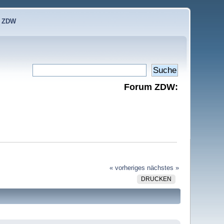
e ZDW
Forum ZDW:
« vorheriges
nächstes »
DRUCKEN