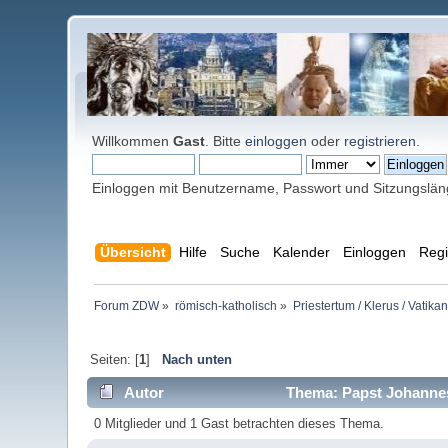
Willkommen
Gast
. Bitte
einloggen
oder
registrieren
.
Einloggen mit Benutzername, Passwort und Sitzungslä
Übersicht
Hilfe
Suche
Kalender
Einloggen
Regi
Forum ZDW
»
römisch-katholisch
»
Priestertum / Klerus / Vatikan
Seiten: [
1
]
Nach unten
Autor
Thema: Papst Johannes 
0 Mitglieder und 1 Gast betrachten dieses Thema.