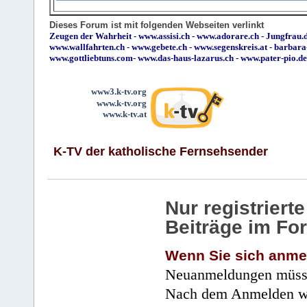
Dieses Forum ist mit folgenden Webseiten verlinkt
Zeugen der Wahrheit
-
www.assisi.ch
-
www.adorare.ch
-
Jungfrau.d
www.wallfahrten.ch
-
www.gebete.ch
-
www.segenskreis.at
-
barbara
www.gottliebtuns.com
-
www.das-haus-lazarus.ch
-
www.pater-pio.de
www3.k-tv.org
www.k-tv.org
www.k-tv.at
K-TV der katholische Fernsehsender
Nur registrier
Beiträge im Fo
Wenn Sie sich anme
Neuanmeldungen müsse
Nach dem Anmelden wir