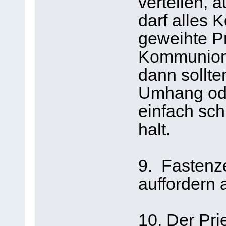
verteilen, a
darf alles 
geweihte P
Kommunionh
dann sollt
Umhang ode
einfach sc
halt.
9. Fastenz
auffordern 
10. Der Prie