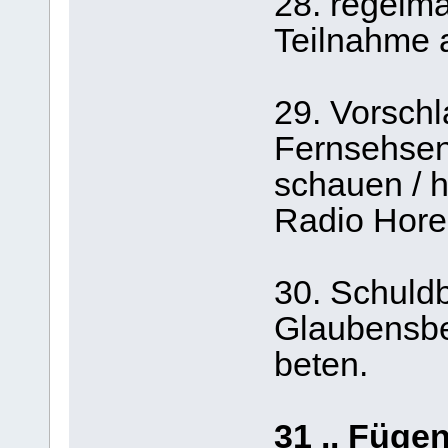
28. regelmä
Teilnahme 
29. Vorschl
Fernsehsen
schauen / 
Radio Horeb
30. Schuld
Glaubensbe
beten.
31 .. Fügen