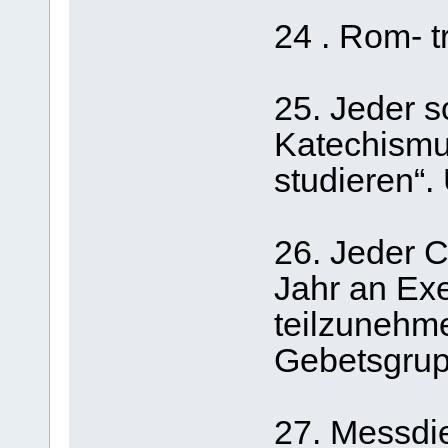
24 . Rom- t
25. Jeder s
Katechismus
studieren“.
26. Jeder C
Jahr an Exer
teilzunehme
Gebetsgrup
27. Messdie