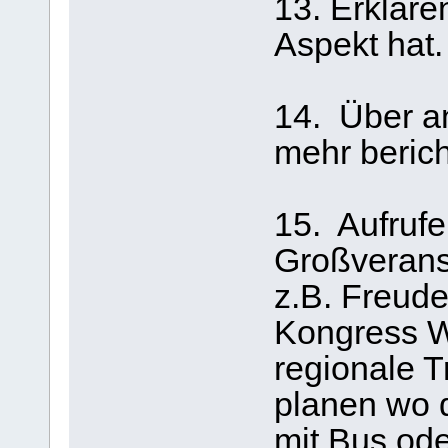
13. Erkläre
Aspekt hat.
14. Über an
mehr berich
15. Aufrufe
Großverans
z.B. Freud
Kongress W
regionale T
planen wo
mit Bus ode