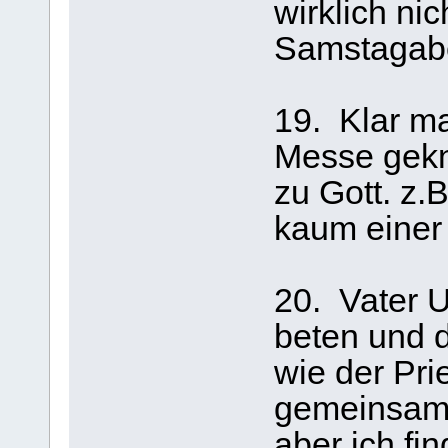
wirklich ni
Samstagabe
19. Klar m
Messe gekn
zu Gott. z.
kaum einer
20. Vater 
beten und d
wie der Pri
gemeinsam h
aber ich fi