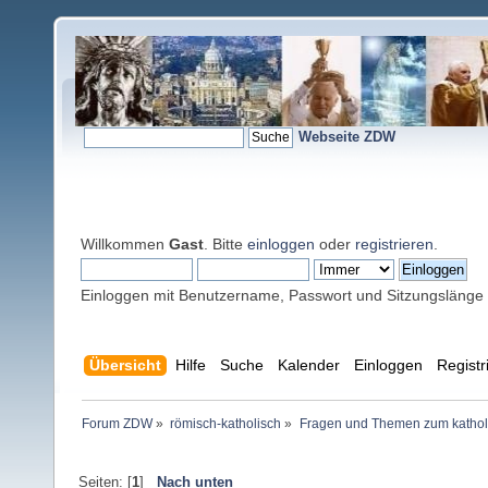
Webseite ZDW
Willkommen
Gast
. Bitte
einloggen
oder
registrieren
.
Einloggen mit Benutzername, Passwort und Sitzungslänge
Übersicht
Hilfe
Suche
Kalender
Einloggen
Registr
Forum ZDW
»
römisch-katholisch
»
Fragen und Themen zum kathol
Seiten: [
1
]
Nach unten