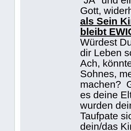
"JA" und ei
Gott, wider
als Sein 
bleibt EWI
Würdest Du 
dir Leben 
Ach, könnt
Sohnes, me
machen? Got
es deine El
wurden dein
Taufpate sic
dein/das Ki