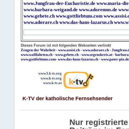
www.Jungfrau-der-Eucharistie.de
www.maria-die
www.barbara-weigand.de
www.adoremus.de
www.
www.gebete.ch
www.gottliebtuns.com
www.assisi.
www.adorare.ch
www.das-haus-lazarus.ch
www.wa
Dieses Forum ist mit folgenden Webseiten verlinkt
Zeugen der Wahrheit
-
www.assisi.ch
-
www.adorare.ch
-
Jungfrau.d
www.wallfahrten.ch
-
www.gebete.ch
-
www.segenskreis.at
-
barbara
www.gottliebtuns.com
-
www.das-haus-lazarus.ch
-
www.pater-pio.de
www3.k-tv.org
www.k-tv.org
www.k-tv.at
K-TV der katholische Fernsehsender
Nur registrier