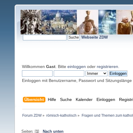
Webseite ZDW
Willkommen
Gast
. Bitte
einloggen
oder
registrieren
.
Einloggen mit Benutzername, Passwort und Sitzungslänge
Übersicht
Hilfe
Suche
Kalender
Einloggen
Registr
Forum ZDW
»
römisch-katholisch
»
Fragen und Themen zum kathol
Seiten: [
1
]
Nach unten