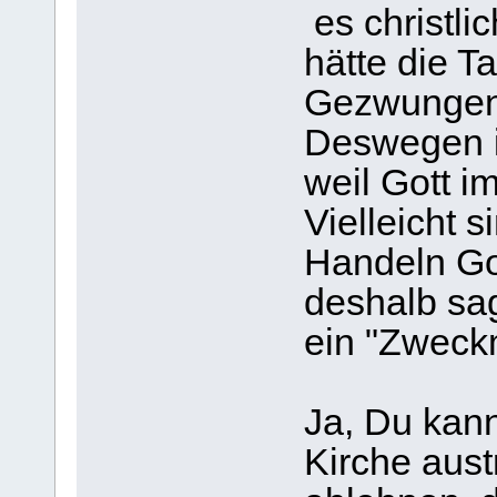
es christli
hätte die T
Gezwungen h
Deswegen i
weil Gott i
Vielleicht s
Handeln Go
deshalb sag
ein "Zweck
Ja, Du kan
Kirche aust