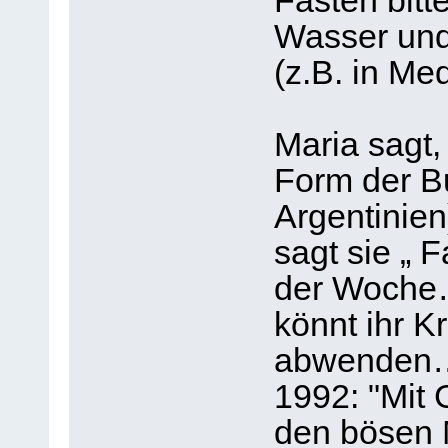
Fasten bitt
Wasser und 
(z.B. in Med
Maria sagt,
Form der Bu
Argentinien
sagt sie „ 
der Woche…
könnt ihr K
abwenden….
1992: "Mit 
den bösen 