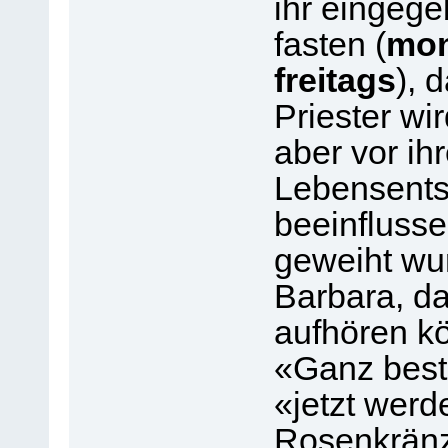
ihr eingege
fasten (
mon
freitags
), 
Priester wi
aber vor i
Lebensents
beeinflusse
geweiht wur
Barbara, da
aufhören kön
«Ganz besti
«jetzt werd
Rosenkränz