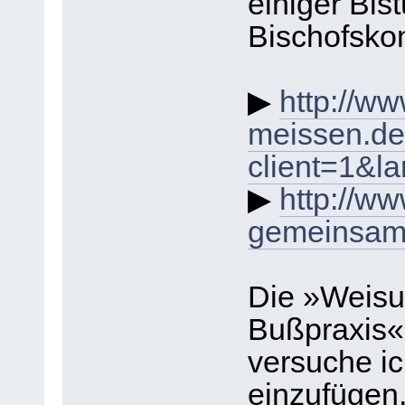
einiger Bis
Bischofsko
▶
http://w
meissen.de
client=1&l
▶
http://ww
gemeinsam/
Die »Weisu
Bußpraxis«
versuche ic
einzufügen.