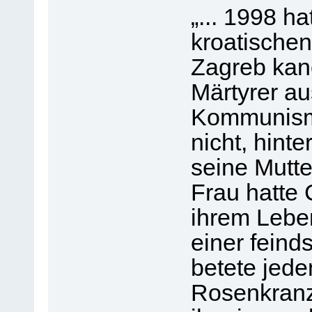
„... 1998 ha
kroatischen
Zagreb kano
Märtyrer au
Kommunismu
nicht, hint
seine Mutt
Frau hatte C
ihrem Leben
einer feind
betete jede
Rosenkranz 