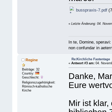
busspraxis-7.pdf
(7
«
Letzte Änderung: 04. Novem
In te, Domine, speravi:
non confundar in aeter
Re:Kirchliche Fastentage
Regine
«
Antwort #3 am:
04. Novembe
Beiträge: 32
Country:
Danke, Marc
Geschlecht:
Religionszugehörigkeit:
Eure wertvo
Römisch-katholische
Kirche
Mir ist kla