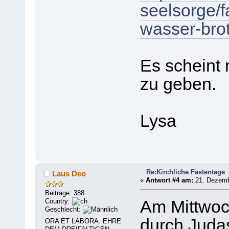
seelsorge/f
wasser-bro
Es scheint
zu geben.
Lysa
Re:Kirchliche Fastentage
Laus Deo
«
Antwort #4 am:
21. Dezembe
Beiträge: 388
Country:
Am Mittwoch
Geschlecht:
durch Juda
ORA ET LABORA. EHRE