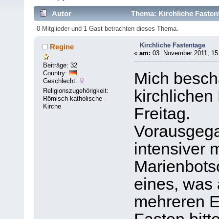
Autor
Thema: Kirchliche Fasten
0 Mitglieder und 1 Gast betrachten dieses Thema.
Kirchliche Fastentage
Regine
«
am:
03. November 2011, 15
Beiträge: 32
Country:
Mich beschä
Geschlecht:
Religionszugehörigkeit:
kirchlichen
Römisch-katholische
Kirche
Freitag.
Vorausgega
intensiver 
Marienbots
eines, was a
mehreren E