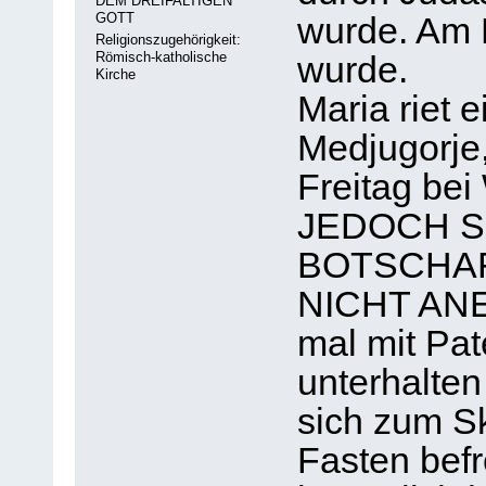
DEM DREIFALTIGEN
GOTT
wurde. Am F
Religionszugehörigkeit:
Römisch-katholische
wurde.
Kirche
Maria riet 
Medjugorje
Freitag bei
JEDOCH S
BOTSCHAF
NICHT ANE
mal mit Pat
unterhalten
sich zum S
Fasten befr