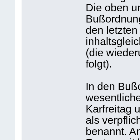
Die oben un
Bußordnung 
den letzten 
inhaltsglei
(die wiede
folgt).
In den Buß
wesentlich
Karfreitag 
als verpfli
benannt. A