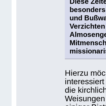
Diese Zeit
besonders 
und Bußwall
Verzichten
Almosenge
Mitmensche
missionari
Hierzu möch
interessier
die kirchli
Weisungen 