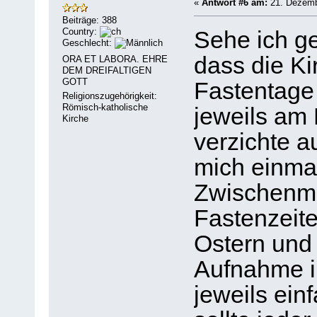
«
Antwort #6 am:
21. Dezembe
Beiträge: 388
Country:
Sehe ich ge
Geschlecht:
dass die Kir
ORA ET LABORA. EHRE
DEM DREIFALTIGEN
GOTT
Fastentage 
Religionszugehörigkeit:
Römisch-katholische
jeweils am 
Kirche
verzichte a
mich einma
Zwischenma
Fastenzeite
Ostern und
Aufnahme i
jeweils ein