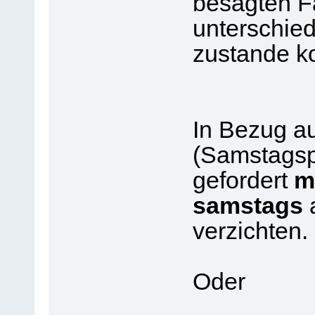
besagten F
unterschied
zustande 
In Bezug a
(Samstagspr
gefordert
m
samstags
a
verzichten.
Oder