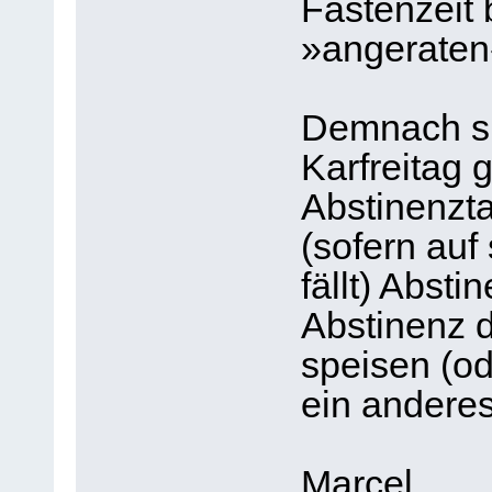
Fastenzeit 
»angeraten
Demnach si
Karfreitag 
Abstinenzta
(sofern auf 
fällt) Abst
Abstinenz d
speisen (od
ein anderes
Marcel