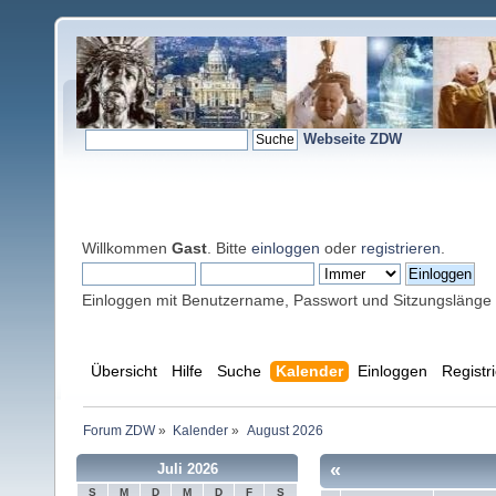
Webseite ZDW
Willkommen
Gast
. Bitte
einloggen
oder
registrieren
.
Einloggen mit Benutzername, Passwort und Sitzungslänge
Übersicht
Hilfe
Suche
Kalender
Einloggen
Registr
Forum ZDW
»
Kalender
»
August 2026
«
Juli 2026
S
M
D
M
D
F
S