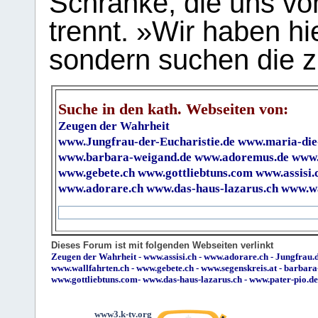
Schranke, die uns vo
trennt. »Wir haben hi
sondern suchen die z
Suche in den kath. Webseiten von:
Zeugen der Wahrheit
www.Jungfrau-der-Eucharistie.de
www.maria-die
www.barbara-weigand.de
www.adoremus.de
www.
www.gebete.ch
www.gottliebtuns.com
www.assisi.
www.adorare.ch
www.das-haus-lazarus.ch
www.wa
Dieses Forum ist mit folgenden Webseiten verlinkt
Zeugen der Wahrheit
-
www.assisi.ch
-
www.adorare.ch
-
Jungfrau.d
www.wallfahrten.ch
-
www.gebete.ch
-
www.segenskreis.at
-
barbara
www.gottliebtuns.com
-
www.das-haus-lazarus.ch
-
www.pater-pio.de
www3.k-tv.org