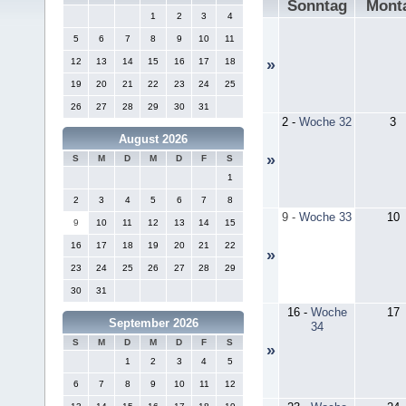
Sonntag
Mont
1
2
3
4
5
6
7
8
9
10
11
12
13
14
15
16
17
18
»
19
20
21
22
23
24
25
26
27
28
29
30
31
2
-
Woche 32
3
August 2026
»
S
M
D
M
D
F
S
1
2
3
4
5
6
7
8
9
-
Woche 33
10
9
10
11
12
13
14
15
16
17
18
19
20
21
22
»
23
24
25
26
27
28
29
30
31
16
-
Woche
17
September 2026
34
S
M
D
M
D
F
S
»
1
2
3
4
5
6
7
8
9
10
11
12