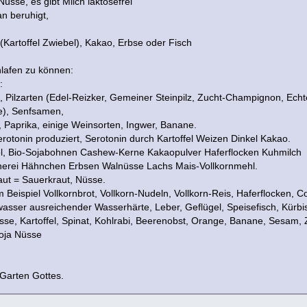
Nüsse, es gibt Milch laktosefrei
an beruhigt,
Kartoffel Zwiebel), Kakao, Erbse oder Fisch
hlafen zu können:
:
, Pilzarten (Edel-Reizker, Gemeiner Steinpilz, Zucht-Champignon, Echter
e), Senfsamen,
 Paprika, einige Weinsorten, Ingwer, Banane.
rotonin produziert, Serotonin durch Kartoffel Weizen Dinkel Kakao.
el, Bio-Sojabohnen Cashew-Kerne Kakaopulver Haferflocken Kuhmilch
nerei Hähnchen Erbsen Walnüsse Lachs Mais-Vollkornmehl.
aut = Sauerkraut, Nüsse.
 Beispiel Vollkornbrot, Vollkorn-Nudeln, Vollkorn-Reis, Haferflocken, 
wasser ausreichender Wasserhärte, Leber, Geflügel, Speisefisch, Kür
e, Kartoffel, Spinat, Kohlrabi, Beerenobst, Orange, Banane, Sesam, 
Soja Nüsse
Garten Gottes.