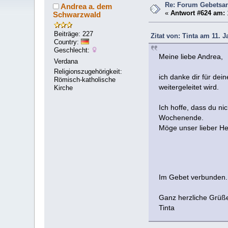
Re: Forum Gebetsan
Andrea a. dem
«
Antwort #624 am:
Schwarzwald
Beiträge: 227
Zitat von: Tinta am 11. J
Country:
Geschlecht:
Meine liebe Andrea,
Verdana
Religionszugehörigkeit:
ich danke dir für de
Römisch-katholische
weitergeleitet wird.
Kirche
Ich hoffe, dass du n
Wochenende.
Möge unser lieber Her
Im Gebet verbunde
Ganz herzliche Grüß
Tinta