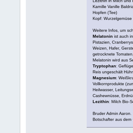
Lezithin in Milch und 
Kamille Vanille Baldri
Hopfen (Tee)
Kopf: Wurzelgemüse (
Weitere Infos, um sc
Melatonin
ist auch in
Pistazien, Cranberrys
Weizen, Hafer, Gerst
getrocknete Tomaten,
Melatonin wird aus Se
Tryptophan
: Geflüg
Reis ungeschält Hüh
Magnesium
: Weißkr
Vollkornprodukte (zum
Heilwasser, Leitungs
Cashewnüsse, Erdnüss
Lezithin
: Milch Bio-
Bruder Admin Aaron.
Botschafter aus dem 