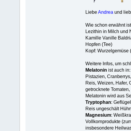
Liebe
Andrea
und lie
Wie schon erwähnt ist 
Lezithin in Milch und 
Kamille Vanille Baldri
Hopfen (Tee)
Kopf: Wurzelgemüse (K
Weitere Infos, um sch
Melatonin
ist auch in:
Pistazien, Cranberrys,
Reis, Weizen, Hafer, 
getrocknete Tomaten, 
Melatonin wird aus Se
Tryptophan
: Geflüg
Reis ungeschält Hüh
Magnesium
: Weißkra
Vollkornprodukte (zum
insbesondere Heilwass