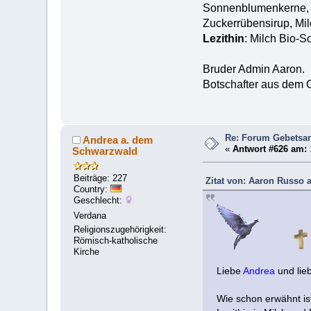
Sonnenblumenkerne, S
Zuckerrübensirup, Mil
Lezithin
: Milch Bio-S
Bruder Admin Aaron.
Botschafter aus dem G
Re: Forum Gebetsan
Andrea a. dem
«
Antwort #626 am:
Schwarzwald
Beiträge: 227
Zitat von: Aaron Russo a
Country:
Geschlecht:
Verdana
Religionszugehörigkeit:
Römisch-katholische
Kirche
Liebe
Andrea
und lie
Wie schon erwähnt ist