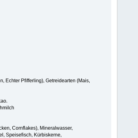
 Echter Pfifferling), Getreidearten (Mais,
kao.
hmilch
ocken, Cornflakes), Mineralwasser,
l, Speisefisch, Kürbiskerne,