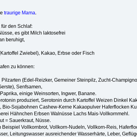
be
traurige Mama
.
für den Schlaf:
Nüsse, es gibt Milch laktosefrei
an beruhigt,
artoffel Zwiebel), Kakao, Erbse oder Fisch
lafen zu können:
 Pilzarten (Edel-Reizker, Gemeiner Steinpilz, Zucht-Champignon,
Gerste), Senfsamen,
Paprika, einige Weinsorten, Ingwer, Banane.
rotonin produziert, Serotonin durch Kartoffel Weizen Dinkel Ka
el, Bio-Sojabohnen Cashew-Kerne Kakaopulver Haferflocken Ku
nerei Hähnchen Erbsen Walnüsse Lachs Mais-Vollkornmehl.
ut = Sauerkraut, Nüsse.
 Beispiel Vollkornbrot, Vollkorn-Nudeln, Vollkorn-Reis, Haferfl
er, Leitungswasser ausreichender Wasserhärte, Leber, Geflüge