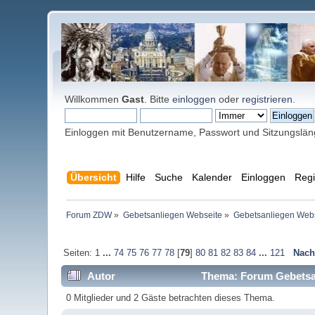
Willkommen
Gast
. Bitte
einloggen
oder
registrieren
.
Einloggen mit Benutzername, Passwort und Sitzungslä
Übersicht
Hilfe
Suche
Kalender
Einloggen
Regi
Forum ZDW
»
Gebetsanliegen Webseite
»
Gebetsanliegen Web
Seiten:
1
...
74
75
76
77
78
[
79
]
80
81
82
83
84
...
121
Nach
Autor
Thema: Forum Gebetsan
0 Mitglieder und 2 Gäste betrachten dieses Thema.