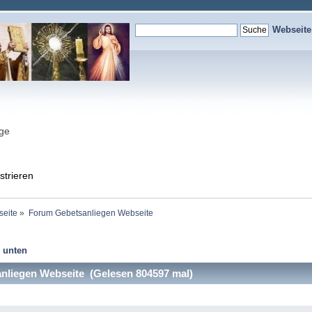
Webseit
nge
strieren
seite
»
Forum Gebetsanliegen Webseite
 unten
liegen Webseite (Gelesen 804597 mal)