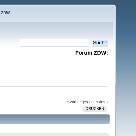
e ZDW
Forum ZDW:
« vorheriges
nächstes »
DRUCKEN