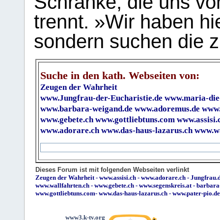
Schranke, die uns vo
trennt. »Wir haben hi
sondern suchen die z
Suche in den kath. Webseiten von:
Zeugen der Wahrheit
www.Jungfrau-der-Eucharistie.de
www.maria-die
www.barbara-weigand.de
www.adoremus.de
www.
www.gebete.ch
www.gottliebtuns.com
www.assisi.
www.adorare.ch
www.das-haus-lazarus.ch
www.wa
Dieses Forum ist mit folgenden Webseiten verlinkt
Zeugen der Wahrheit
-
www.assisi.ch
-
www.adorare.ch
-
Jungfrau.d
www.wallfahrten.ch
-
www.gebete.ch
-
www.segenskreis.at
-
barbara
www.gottliebtuns.com
-
www.das-haus-lazarus.ch
-
www.pater-pio.de
www3.k-tv.org