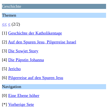
Geschichte
Themen
<<
<
(2/2)
[1]
Geschichte der Katholikentage
[2]
Auf den Spuren Jesu, Pilgerreise Israel
[3]
Die Sowjet Story
[4]
Die Päpstin Johanna
[5]
Jericho
[6]
Pilgerreise auf den Spuren Jesu
Navigation
[0]
Eine Ebene höher
[*]
Vorherige Sete