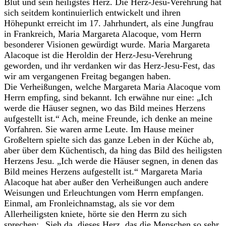
Blut und sein heiligstes Herz. Die Herz-Jesu-Verehrung hat
sich seitdem kontinuierlich entwickelt und ihren
Höhepunkt erreicht im 17. Jahrhundert, als eine Jungfrau
in Frankreich, Maria Margareta Alacoque, vom Herrn
besonderer Visionen gewürdigt wurde. Maria Margareta
Alacoque ist die Heroldin der Herz-Jesu-Verehrung
geworden, und ihr verdanken wir das Herz-Jesu-Fest, das
wir am vergangenen Freitag begangen haben.
Die Verheißungen, welche Margareta Maria Alacoque vom
Herrn empfing, sind bekannt. Ich erwähne nur eine: „Ich
werde die Häuser segnen, wo das Bild meines Herzens
aufgestellt ist.“ Ach, meine Freunde, ich denke an meine
Vorfahren. Sie waren arme Leute. Im Hause meiner
Großeltern spielte sich das ganze Leben in der Küche ab,
aber über dem Küchentisch, da hing das Bild des heiligsten
Herzens Jesu. „Ich werde die Häuser segnen, in denen das
Bild meines Herzens aufgestellt ist.“ Margareta Maria
Alacoque hat aber außer den Verheißungen auch andere
Weisungen und Erleuchtungen vom Herrn empfangen.
Einmal, am Fronleichnamstag, als sie vor dem
Allerheiligsten kniete, hörte sie den Herrn zu sich
sprechen: „Sieh da, dieses Herz, das die Menschen so sehr