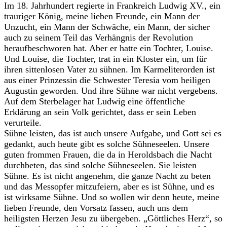
Im 18. Jahrhundert regierte in Frankreich Ludwig XV., ein
trauriger König, meine lieben Freunde, ein Mann der
Unzucht, ein Mann der Schwäche, ein Mann, der sicher
auch zu seinem Teil das Verhängnis der Revolution
heraufbeschworen hat. Aber er hatte ein Tochter, Louise.
Und Louise, die Tochter, trat in ein Kloster ein, um für
ihren sittenlosen Vater zu sühnen. Im Karmeliterorden ist
aus einer Prinzessin die Schwester Teresia vom heiligen
Augustin geworden. Und ihre Sühne war nicht vergebens.
Auf dem Sterbelager hat Ludwig eine öffentliche
Erklärung an sein Volk gerichtet, dass er sein Leben
verurteile.
Sühne leisten, das ist auch unsere Aufgabe, und Gott sei es
gedankt, auch heute gibt es solche Sühneseelen. Unsere
guten frommen Frauen, die da in Heroldsbach die Nacht
durchbeten, das sind solche Sühneseelen. Sie leisten
Sühne. Es ist nicht angenehm, die ganze Nacht zu beten
und das Messopfer mitzufeiern, aber es ist Sühne, und es
ist wirksame Sühne. Und so wollen wir denn heute, meine
lieben Freunde, den Vorsatz fassen, auch uns dem
heiligsten Herzen Jesu zu übergeben. „Göttliches Herz“, so