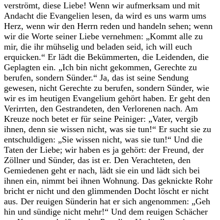
verströmt, diese Liebe! Wenn wir aufmerksam und mit
Andacht die Evangelien lesen, da wird es uns warm ums
Herz, wenn wir den Herrn reden und handeln sehen; wenn
wir die Worte seiner Liebe vernehmen: „Kommt alle zu
mir, die ihr mühselig und beladen seid, ich will euch
erquicken.“ Er lädt die Bekümmerten, die Leidenden, die
Geplagten ein. „Ich bin nicht gekommen, Gerechte zu
berufen, sondern Sünder.“ Ja, das ist seine Sendung
gewesen, nicht Gerechte zu berufen, sondern Sünder, wie
wir es im heutigen Evangelium gehört haben. Er geht den
Verirrten, den Gestrandeten, den Verlorenen nach. Am
Kreuze noch betet er für seine Peiniger: „Vater, vergib
ihnen, denn sie wissen nicht, was sie tun!“ Er sucht sie zu
entschuldigen: „Sie wissen nicht, was sie tun!“ Und die
Taten der Liebe; wir haben es ja gehört: der Freund, der
Zöllner und Sünder, das ist er. Den Verachteten, den
Gemiedenen geht er nach, lädt sie ein und lädt sich bei
ihnen ein, nimmt bei ihnen Wohnung. Das geknickte Rohr
bricht er nicht und den glimmenden Docht löscht er nicht
aus. Der reuigen Sünderin hat er sich angenommen: „Geh
hin und sündige nicht mehr!“ Und dem reuigen Schächer