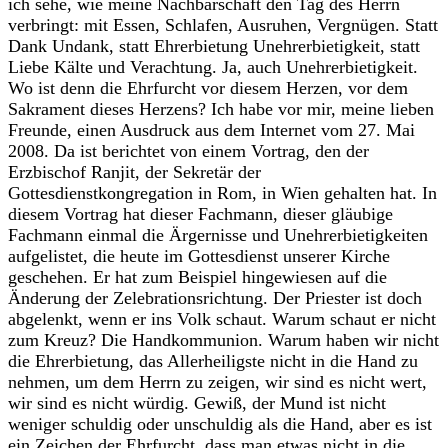
ich sehe, wie meine Nachbarschaft den Tag des Herrn
verbringt: mit Essen, Schlafen, Ausruhen, Vergnügen. Statt
Dank Undank, statt Ehrerbietung Unehrerbietigkeit, statt
Liebe Kälte und Verachtung. Ja, auch Unehrerbietigkeit.
Wo ist denn die Ehrfurcht vor diesem Herzen, vor dem
Sakrament dieses Herzens? Ich habe vor mir, meine lieben
Freunde, einen Ausdruck aus dem Internet vom 27. Mai
2008. Da ist berichtet von einem Vortrag, den der
Erzbischof Ranjit, der Sekretär der
Gottesdienstkongregation in Rom, in Wien gehalten hat. In
diesem Vortrag hat dieser Fachmann, dieser gläubige
Fachmann einmal die Ärgernisse und Unehrerbietigkeiten
aufgelistet, die heute im Gottesdienst unserer Kirche
geschehen. Er hat zum Beispiel hingewiesen auf die
Änderung der Zelebrationsrichtung. Der Priester ist doch
abgelenkt, wenn er ins Volk schaut. Warum schaut er nicht
zum Kreuz? Die Handkommunion. Warum haben wir nicht
die Ehrerbietung, das Allerheiligste nicht in die Hand zu
nehmen, um dem Herrn zu zeigen, wir sind es nicht wert,
wir sind es nicht würdig. Gewiß, der Mund ist nicht
weniger schuldig oder unschuldig als die Hand, aber es ist
ein Zeichen der Ehrfurcht, dass man etwas nicht in die