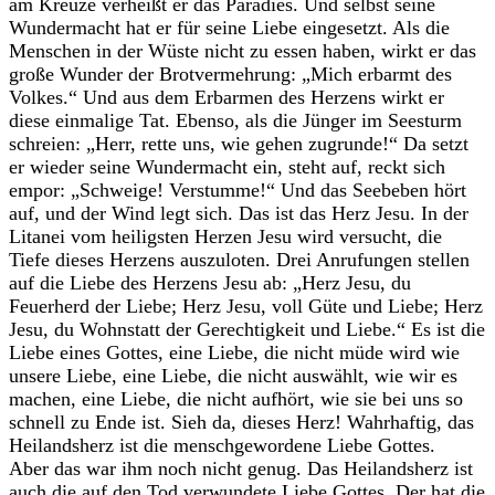
am Kreuze verheißt er das Paradies. Und selbst seine
Wundermacht hat er für seine Liebe eingesetzt. Als die
Menschen in der Wüste nicht zu essen haben, wirkt er das
große Wunder der Brotvermehrung: „Mich erbarmt des
Volkes.“ Und aus dem Erbarmen des Herzens wirkt er
diese einmalige Tat. Ebenso, als die Jünger im Seesturm
schreien: „Herr, rette uns, wie gehen zugrunde!“ Da setzt
er wieder seine Wundermacht ein, steht auf, reckt sich
empor: „Schweige! Verstumme!“ Und das Seebeben hört
auf, und der Wind legt sich. Das ist das Herz Jesu. In der
Litanei vom heiligsten Herzen Jesu wird versucht, die
Tiefe dieses Herzens auszuloten. Drei Anrufungen stellen
auf die Liebe des Herzens Jesu ab: „Herz Jesu, du
Feuerherd der Liebe; Herz Jesu, voll Güte und Liebe; Herz
Jesu, du Wohnstatt der Gerechtigkeit und Liebe.“ Es ist die
Liebe eines Gottes, eine Liebe, die nicht müde wird wie
unsere Liebe, eine Liebe, die nicht auswählt, wie wir es
machen, eine Liebe, die nicht aufhört, wie sie bei uns so
schnell zu Ende ist. Sieh da, dieses Herz! Wahrhaftig, das
Heilandsherz ist die menschgewordene Liebe Gottes.
Aber das war ihm noch nicht genug. Das Heilandsherz ist
auch die auf den Tod verwundete Liebe Gottes. Der hat die