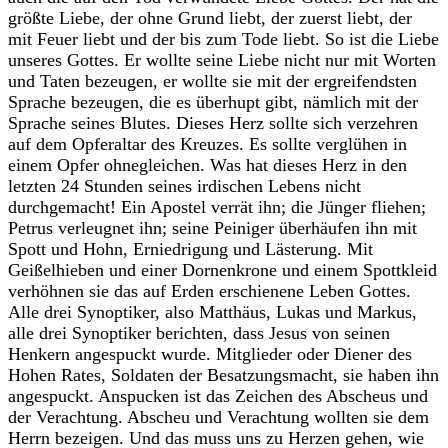
größte Liebe, der ohne Grund liebt, der zuerst liebt, der
mit Feuer liebt und der bis zum Tode liebt. So ist die Liebe
unseres Gottes. Er wollte seine Liebe nicht nur mit Worten
und Taten bezeugen, er wollte sie mit der ergreifendsten
Sprache bezeugen, die es überhupt gibt, nämlich mit der
Sprache seines Blutes. Dieses Herz sollte sich verzehren
auf dem Opferaltar des Kreuzes. Es sollte verglühen in
einem Opfer ohnegleichen. Was hat dieses Herz in den
letzten 24 Stunden seines irdischen Lebens nicht
durchgemacht! Ein Apostel verrät ihn; die Jünger fliehen;
Petrus verleugnet ihn; seine Peiniger überhäufen ihn mit
Spott und Hohn, Erniedrigung und Lästerung. Mit
Geißelhieben und einer Dornenkrone und einem Spottkleid
verhöhnen sie das auf Erden erschienene Leben Gottes.
Alle drei Synoptiker, also Matthäus, Lukas und Markus,
alle drei Synoptiker berichten, dass Jesus von seinen
Henkern angespuckt wurde. Mitglieder oder Diener des
Hohen Rates, Soldaten der Besatzungsmacht, sie haben ihn
angespuckt. Anspucken ist das Zeichen des Abscheus und
der Verachtung. Abscheu und Verachtung wollten sie dem
Herrn bezeigen. Und das muss uns zu Herzen gehen, wie