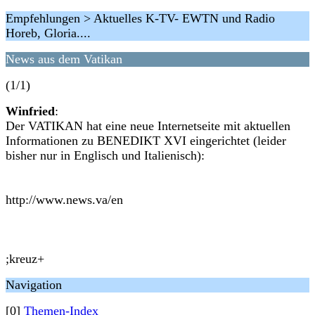
Empfehlungen > Aktuelles K-TV- EWTN und Radio
Horeb, Gloria....
News aus dem Vatikan
(1/1)
Winfried
:
Der VATIKAN hat eine neue Internetseite mit aktuellen
Informationen zu BENEDIKT XVI eingerichtet (leider
bisher nur in Englisch und Italienisch):
http://www.news.va/en
;kreuz+
Navigation
[0]
Themen-Index