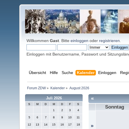
Willkommen
Gast
. Bitte
einloggen
oder
registrieren
.
Einloggen mit Benutzername, Passwort und Sitzungslä
Übersicht
Hilfe
Suche
Kalender
Einloggen
Regi
Forum ZDW
»
Kalender
»
August 2026
«
Juli 2026
S
M
D
M
D
F
S
Sonntag
1
2
3
4
5
6
7
8
9
10
11
12
13
14
15
16
17
18
»