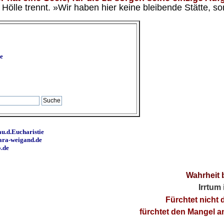
ölle trennt. »Wir haben hier keine bleibende Stätte, so
e
u.d.Eucharistie
ara-weigand.de
o.de
Wahrheit 
Irrtum
Fürchtet nicht 
fürchtet den Mangel 