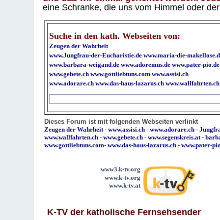
eine Schranke, die uns vom Himmel oder der H
Suche in den kath. Webseiten von:
Zeugen der Wahrheit
www.Jungfrau-der-Eucharistie.de
www.maria-die-makellose.d
www.barbara-weigand.de
www.adoremus.de
www.pater-pio.de
www.gebete.ch
www.gottliebtuns.com
www.assisi.ch
www.adorare.ch
www.das-haus-lazarus.ch
www.wallfahrten.ch
Dieses Forum ist mit folgenden Webseiten verlinkt
Zeugen der Wahrheit
-
www.assisi.ch
-
www.adorare.ch
-
Jungfra
www.wallfahrten.ch
-
www.gebete.ch
-
www.segenskreis.at
-
barb
www.gottliebtuns.com
-
www.das-haus-lazarus.ch
-
www.pater-pi
www3.k-tv.org
www.k-tv.org
www.k-tv.at
K-TV der katholische Fernsehsender