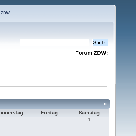
e ZDW
Forum ZDW:
»
onnerstag
Freitag
Samstag
1