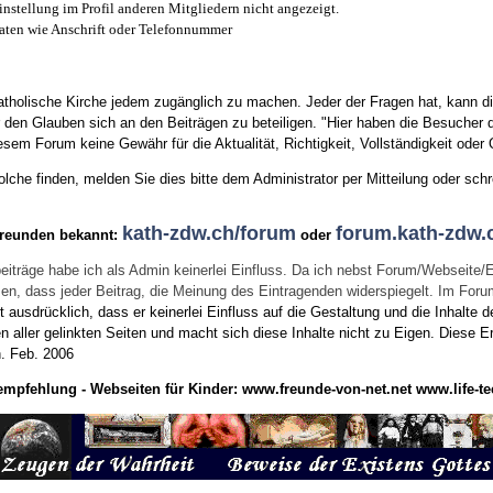
instellung im Profil anderen Mitgliedern nicht angezeigt.
aten wie Anschrift oder Telefonnummer
tholische Kirche jedem zugänglich zu machen. Jeder der Fragen hat, kann di
den Glauben sich an den Beiträgen zu beteiligen. "Hier haben die Besucher d
sem Forum keine Gewähr für die Aktualität, Richtigkeit, Vollständigkeit oder Q
he finden, melden Sie dies bitte dem Administrator per Mitteilung oder schr
kath-zdw.ch/forum
forum.kath-zdw.
Freunden bekannt:
oder
eiträge habe ich als Admin keinerlei Einfluss. Da ich nebst Forum/Webseite/
wissen, dass jeder Beitrag, die Meinung des Eintragenden widerspiegelt. Im Fo
usdrücklich, dass er keinerlei Einfluss auf die Gestaltung und die Inhalte d
en aller gelinkten Seiten und macht sich diese Inhalte nicht zu Eigen.
Diese Er
n.
Feb. 2006
empfehlung - Webseiten für Kinder:
www.freunde-von-net.net
www.life-te