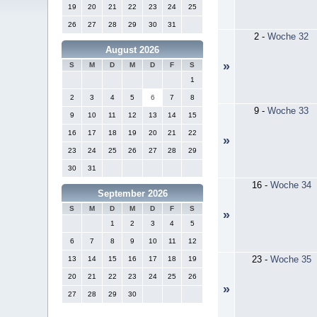
19
20
21
22
23
24
25
26
27
28
29
30
31
2
-
Woche 32
August 2026
»
S
M
D
M
D
F
S
1
2
3
4
5
6
7
8
9
-
Woche 33
9
10
11
12
13
14
15
16
17
18
19
20
21
22
»
23
24
25
26
27
28
29
30
31
16
-
Woche 34
September 2026
S
M
D
M
D
F
S
»
1
2
3
4
5
6
7
8
9
10
11
12
23
-
Woche 35
13
14
15
16
17
18
19
20
21
22
23
24
25
26
»
27
28
29
30