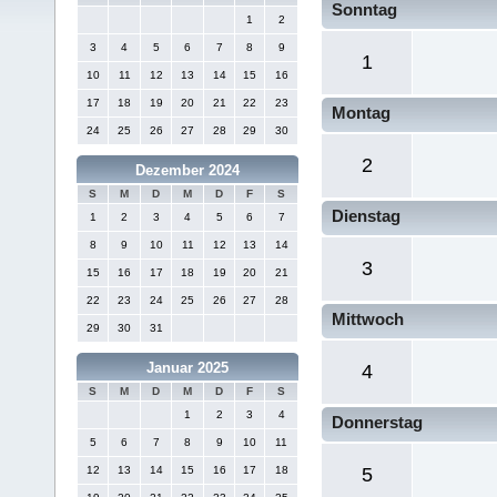
Sonntag
1
2
3
4
5
6
7
8
9
1
10
11
12
13
14
15
16
17
18
19
20
21
22
23
Montag
24
25
26
27
28
29
30
2
Dezember 2024
S
M
D
M
D
F
S
Dienstag
1
2
3
4
5
6
7
8
9
10
11
12
13
14
3
15
16
17
18
19
20
21
22
23
24
25
26
27
28
Mittwoch
29
30
31
Januar 2025
4
S
M
D
M
D
F
S
1
2
3
4
Donnerstag
5
6
7
8
9
10
11
12
13
14
15
16
17
18
5