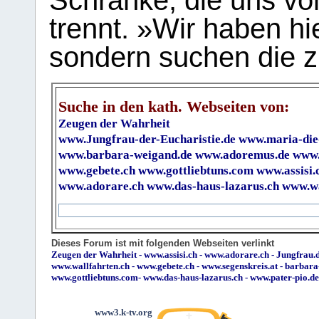
Schranke, die uns vo
trennt. »Wir haben hi
sondern suchen die z
Suche in den kath. Webseiten von:
Zeugen der Wahrheit
www.Jungfrau-der-Eucharistie.de
www.maria-die
www.barbara-weigand.de
www.adoremus.de
www.
www.gebete.ch
www.gottliebtuns.com
www.assisi.
www.adorare.ch
www.das-haus-lazarus.ch
www.wa
Dieses Forum ist mit folgenden Webseiten verlinkt
Zeugen der Wahrheit
-
www.assisi.ch
-
www.adorare.ch
-
Jungfrau.d
www.wallfahrten.ch
-
www.gebete.ch
-
www.segenskreis.at
-
barbara
www.gottliebtuns.com
-
www.das-haus-lazarus.ch
-
www.pater-pio.de
www3.k-tv.org