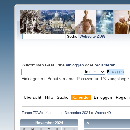
Webseite ZDW
Willkommen
Gast
. Bitte
einloggen
oder
registrieren
.
Einloggen mit Benutzername, Passwort und Sitzungslänge
Übersicht
Hilfe
Suche
Kalender
Einloggen
Registr
Forum ZDW
»
Kalender
»
Dezember 2024
»
Woche 49
«
November 2024
S
M
D
M
D
F
S