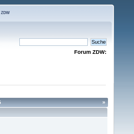
e ZDW
Forum ZDW:
5
»