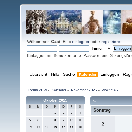
Willkommen
Gast
. Bitte
einloggen
oder
registrieren
.
Einloggen mit Benutzername, Passwort und Sitzungslä
Übersicht
Hilfe
Suche
Kalender
Einloggen
Regi
Forum ZDW
»
Kalender
»
November 2025
»
Woche 45
«
Oktober 2025
S
M
D
M
D
F
S
Sonntag
1
2
3
4
5
6
7
8
9
10
11
2
12
13
14
15
16
17
18