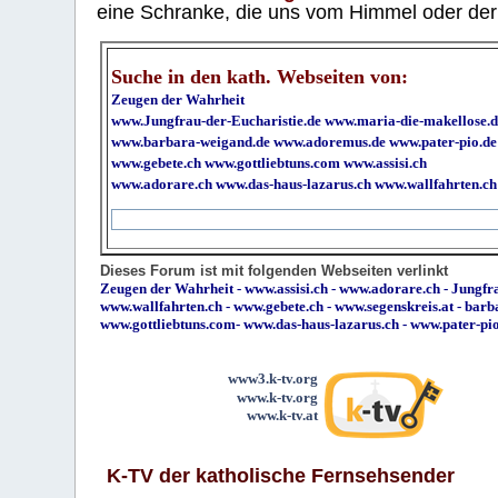
eine Schranke, die uns vom Himmel oder der H
Suche in den kath. Webseiten von:
Zeugen der Wahrheit
www.Jungfrau-der-Eucharistie.de
www.maria-die-makellose.d
www.barbara-weigand.de
www.adoremus.de
www.pater-pio.de
www.gebete.ch
www.gottliebtuns.com
www.assisi.ch
www.adorare.ch
www.das-haus-lazarus.ch
www.wallfahrten.ch
Dieses Forum ist mit folgenden Webseiten verlinkt
Zeugen der Wahrheit
-
www.assisi.ch
-
www.adorare.ch
-
Jungfra
www.wallfahrten.ch
-
www.gebete.ch
-
www.segenskreis.at
-
barb
www.gottliebtuns.com
-
www.das-haus-lazarus.ch
-
www.pater-pi
www3.k-tv.org
www.k-tv.org
www.k-tv.at
K-TV der katholische Fernsehsender