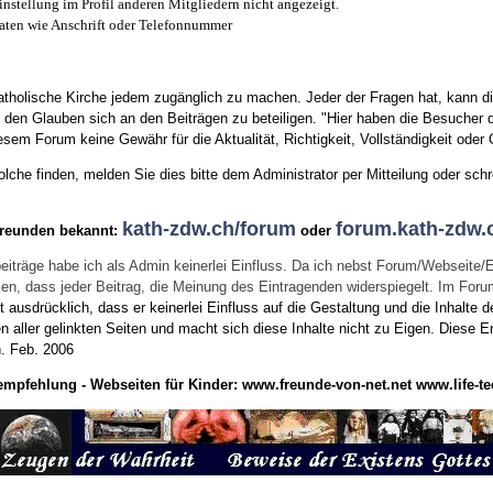
instellung im Profil anderen Mitgliedern nicht angezeigt.
aten wie Anschrift oder Telefonnummer
tholische Kirche jedem zugänglich zu machen. Jeder der Fragen hat, kann di
den Glauben sich an den Beiträgen zu beteiligen. "Hier haben die Besucher d
sem Forum keine Gewähr für die Aktualität, Richtigkeit, Vollständigkeit oder Q
he finden, melden Sie dies bitte dem Administrator per Mitteilung oder schr
kath-zdw.ch/forum
forum.kath-zdw.
Freunden bekannt:
oder
eiträge habe ich als Admin keinerlei Einfluss. Da ich nebst Forum/Webseite/
wissen, dass jeder Beitrag, die Meinung des Eintragenden widerspiegelt. Im Fo
usdrücklich, dass er keinerlei Einfluss auf die Gestaltung und die Inhalte d
en aller gelinkten Seiten und macht sich diese Inhalte nicht zu Eigen.
Diese Er
n.
Feb. 2006
empfehlung - Webseiten für Kinder:
www.freunde-von-net.net
www.life-te