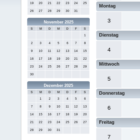
19
20
21
22
23
24
25
Montag
26
27
28
29
30
31
3
November 2025
S
M
D
M
D
F
S
Dienstag
1
2
3
4
5
6
7
8
4
9
10
11
12
13
14
15
16
17
18
19
20
21
22
Mittwoch
23
24
25
26
27
28
29
30
5
Dezember 2025
S
M
D
M
D
F
S
Donnerstag
1
2
3
4
5
6
7
8
9
10
11
12
13
6
14
15
16
17
18
19
20
Freitag
21
22
23
24
25
26
27
28
29
30
31
7