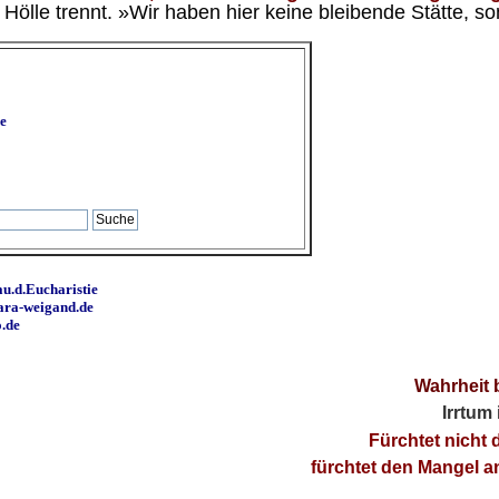
ölle trennt. »Wir haben hier keine bleibende Stätte, so
e
u.d.Eucharistie
ara-weigand.de
o.de
Wahrheit 
Irrtum
Fürchtet nicht 
fürchtet den Mangel 