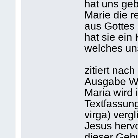
hat uns geb
Marie die r
aus Gottes
hat sie ein
welches uns
zitiert na
Ausgabe We
Maria wird 
Textfassung
virga) verg
Jesus herv
dieser Gebu