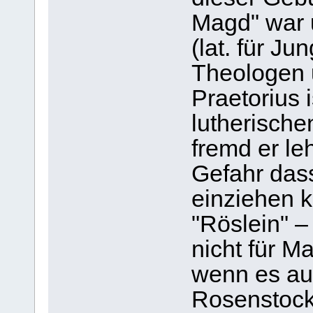
Magd" war u
(lat. für Ju
Theologen 
Praetorius 
lutherische
fremd er leh
Gefahr das
einziehen k
"Röslein" – 
nicht für M
wenn es auc
Rosenstock