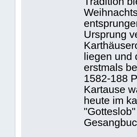
Tradition b
Weihnachtsl
entsprunge
Ursprung ve
Karthäusero
liegen und 
erstmals be
1582-188 P
Kartause wa
heute im k
"Gotteslob
Gesangbuch