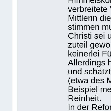
Himmelsköni
verbreitete
Mittlerin di
stimmen mu
Christi se
zuteil gew
keinerlei F
Allerdings 
und schätz
(etwa des M
Beispiel m
Reinheit.
In der Refo