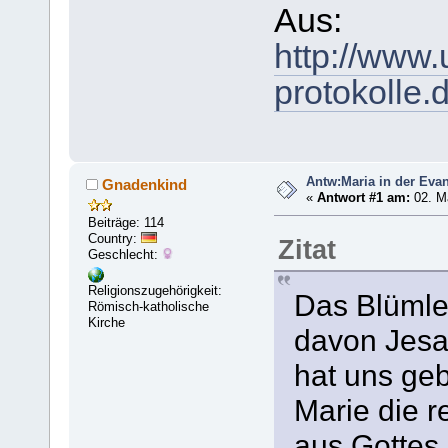
Aus:
http://www.
protokolle
Antw:Maria in der Eva
Gnadenkind
«
Antwort #1 am:
02. Ma
Beiträge: 114
Country:
Zitat
Geschlecht:
Religionszugehörigkeit:
Das Blümle
Römisch-katholische
Kirche
davon Jesa
hat uns geb
Marie die r
aus Gottes