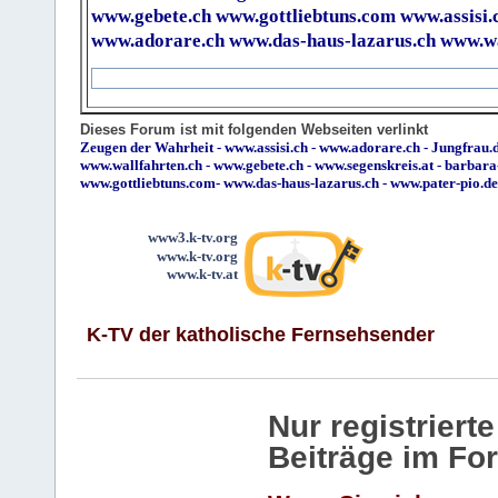
www.gebete.ch
www.gottliebtuns.com
www.assisi.
www.adorare.ch
www.das-haus-lazarus.ch
www.wa
Dieses Forum ist mit folgenden Webseiten verlinkt
Zeugen der Wahrheit
-
www.assisi.ch
-
www.adorare.ch
-
Jungfrau.d
www.wallfahrten.ch
-
www.gebete.ch
-
www.segenskreis.at
-
barbara
www.gottliebtuns.com
-
www.das-haus-lazarus.ch
-
www.pater-pio.de
www3.k-tv.org
www.k-tv.org
www.k-tv.at
K-TV der katholische Fernsehsender
Nur registrier
Beiträge im Fo