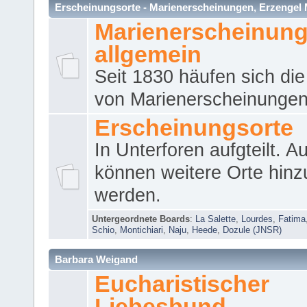
Erscheinungsorte - Marienerscheinungen, Erzengel Micha
Marienerscheinun
allgemein
Seit 1830 häufen sich die
von Marienerscheinungen 
Erscheinungsorte
In Unterforen aufgteilt. 
können weitere Orte hinz
werden.
Untergeordnete Boards
:
La Salette
,
Lourdes
,
Fatima
Schio
,
Montichiari
,
Naju
,
Heede
,
Dozule (JNSR)
Barbara Weigand
Eucharistischer
Liebesbund