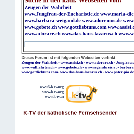
Suche in den kath. Webseiten von:
Zeugen der Wahrheit
www.Jungfrau-der-Eucharistie.de
www.maria-die
www.barbara-weigand.de
www.adoremus.de
www.
www.gebete.ch
www.gottliebtuns.com
www.assisi.
www.adorare.ch
www.das-haus-lazarus.ch
www.wa
Dieses Forum ist mit folgenden Webseiten verlinkt
Zeugen der Wahrheit
-
www.assisi.ch
-
www.adorare.ch
-
Jungfrau.d
www.wallfahrten.ch
-
www.gebete.ch
-
www.segenskreis.at
-
barbara
www.gottliebtuns.com
-
www.das-haus-lazarus.ch
-
www.pater-pio.de
www3.k-tv.org
www.k-tv.org
www.k-tv.at
K-TV der katholische Fernsehsender