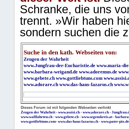
Schranke, die uns vo
trennt. »Wir haben hi
sondern suchen die z
Suche in den kath. Webseiten von:
Zeugen der Wahrheit
www.Jungfrau-der-Eucharistie.de
www.maria-die
www.barbara-weigand.de
www.adoremus.de
www.
www.gebete.ch
www.gottliebtuns.com
www.assisi.
www.adorare.ch
www.das-haus-lazarus.ch
www.wa
Dieses Forum ist mit folgenden Webseiten verlinkt
Zeugen der Wahrheit
-
www.assisi.ch
-
www.adorare.ch
-
Jungfrau.d
www.wallfahrten.ch
-
www.gebete.ch
-
www.segenskreis.at
-
barbara
www.gottliebtuns.com
-
www.das-haus-lazarus.ch
-
www.pater-pio.de