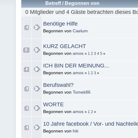
Betreff
/
Begonnen von
0 Mitglieder und 4 Gäste betrachten dieses B
Benötige Hilfe
Begonnen von
Caelum
KURZ GELACHT
Begonnen von
amos
«
1
2
3
4
5
»
ICH BIN DER MEINUNG...
Begonnen von
amos
«
1
2
3
»
Berufswahl?
Begonnen von
Tomek86
WORTE
Begonnen von
amos
«
1
2
»
10 Jahre facebook / Vor- und Nachteil
Begonnen von
hiti