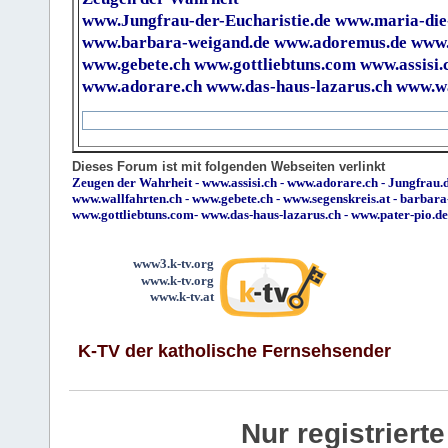
www.Jungfrau-der-Eucharistie.de
www.maria-die
www.barbara-weigand.de
www.adoremus.de
www.
www.gebete.ch
www.gottliebtuns.com
www.assisi.
www.adorare.ch
www.das-haus-lazarus.ch
www.wa
Dieses Forum ist mit folgenden Webseiten verlinkt
Zeugen der Wahrheit
-
www.assisi.ch
-
www.adorare.ch
-
Jungfrau.d
www.wallfahrten.ch
-
www.gebete.ch
-
www.segenskreis.at
-
barbara
www.gottliebtuns.com
-
www.das-haus-lazarus.ch
-
www.pater-pio.de
www3.k-tv.org
www.k-tv.org
www.k-tv.at
K-TV der katholische Fernsehsender
Nur registrier