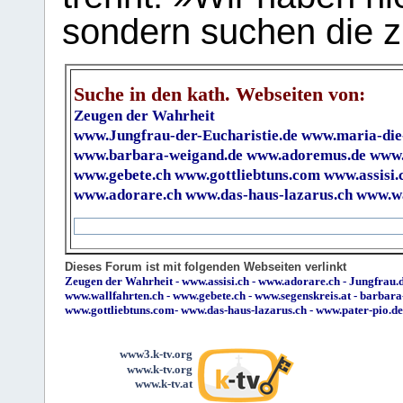
sondern suchen die z
Suche in den kath. Webseiten von:
Zeugen der Wahrheit
www.Jungfrau-der-Eucharistie.de
www.maria-die
www.barbara-weigand.de
www.adoremus.de
www.
www.gebete.ch
www.gottliebtuns.com
www.assisi.
www.adorare.ch
www.das-haus-lazarus.ch
www.wa
Dieses Forum ist mit folgenden Webseiten verlinkt
Zeugen der Wahrheit
-
www.assisi.ch
-
www.adorare.ch
-
Jungfrau.d
www.wallfahrten.ch
-
www.gebete.ch
-
www.segenskreis.at
-
barbara
www.gottliebtuns.com
-
www.das-haus-lazarus.ch
-
www.pater-pio.de
www3.k-tv.org
www.k-tv.org
www.k-tv.at