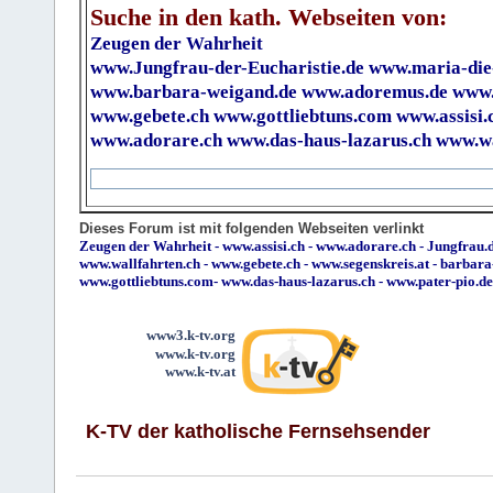
Suche in den kath. Webseiten von:
Zeugen der Wahrheit
www.Jungfrau-der-Eucharistie.de
www.maria-die
www.barbara-weigand.de
www.adoremus.de
www.
www.gebete.ch
www.gottliebtuns.com
www.assisi.
www.adorare.ch
www.das-haus-lazarus.ch
www.wa
Dieses Forum ist mit folgenden Webseiten verlinkt
Zeugen der Wahrheit
-
www.assisi.ch
-
www.adorare.ch
-
Jungfrau.d
www.wallfahrten.ch
-
www.gebete.ch
-
www.segenskreis.at
-
barbara
www.gottliebtuns.com
-
www.das-haus-lazarus.ch
-
www.pater-pio.de
www3.k-tv.org
www.k-tv.org
www.k-tv.at
K-TV der katholische Fernsehsender