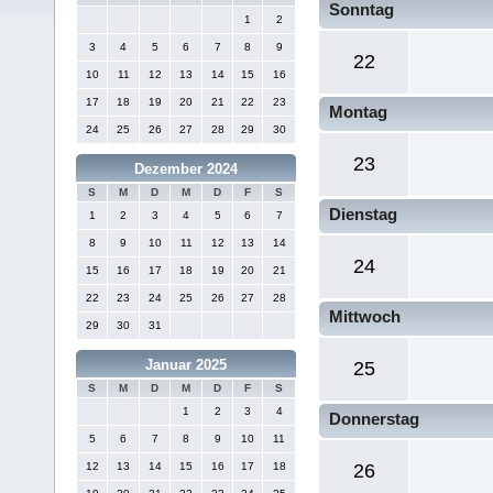
Sonntag
1
2
3
4
5
6
7
8
9
22
10
11
12
13
14
15
16
17
18
19
20
21
22
23
Montag
24
25
26
27
28
29
30
23
Dezember 2024
S
M
D
M
D
F
S
Dienstag
1
2
3
4
5
6
7
8
9
10
11
12
13
14
24
15
16
17
18
19
20
21
22
23
24
25
26
27
28
Mittwoch
29
30
31
Januar 2025
25
S
M
D
M
D
F
S
1
2
3
4
Donnerstag
5
6
7
8
9
10
11
12
13
14
15
16
17
18
26