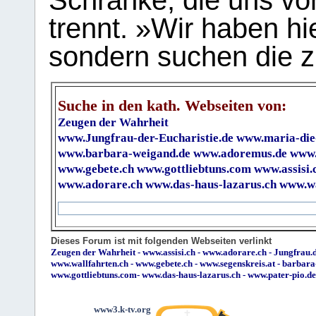
Schranke, die uns vo
trennt. »Wir haben hi
sondern suchen die z
Suche in den kath. Webseiten von:
Zeugen der Wahrheit
www.Jungfrau-der-Eucharistie.de
www.maria-die
www.barbara-weigand.de
www.adoremus.de
www.
www.gebete.ch
www.gottliebtuns.com
www.assisi.
www.adorare.ch
www.das-haus-lazarus.ch
www.wa
Dieses Forum ist mit folgenden Webseiten verlinkt
Zeugen der Wahrheit
-
www.assisi.ch
-
www.adorare.ch
-
Jungfrau.d
www.wallfahrten.ch
-
www.gebete.ch
-
www.segenskreis.at
-
barbara
www.gottliebtuns.com
-
www.das-haus-lazarus.ch
-
www.pater-pio.de
www3.k-tv.org