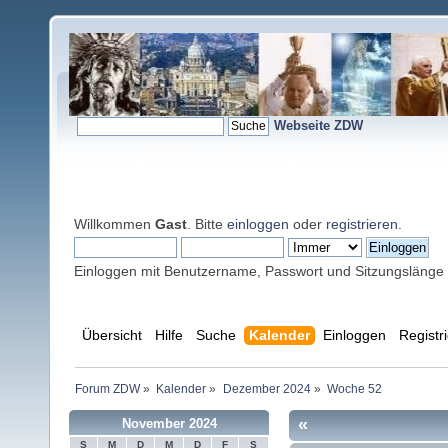
Webseite ZDW
Willkommen
Gast
. Bitte
einloggen
oder
registrieren
.
Einloggen mit Benutzername, Passwort und Sitzungslänge
Übersicht
Hilfe
Suche
Kalender
Einloggen
Registr
Forum ZDW
»
Kalender
»
Dezember 2024
»
Woche 52
«
November 2024
S
M
D
M
D
F
S