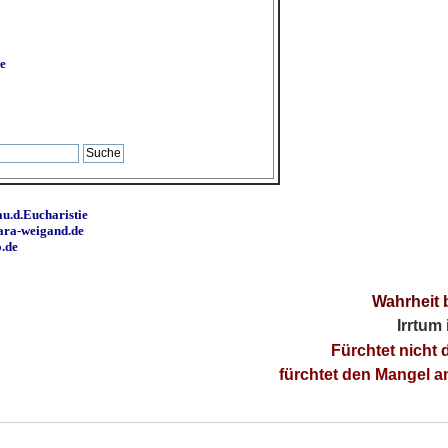
e
u.d.Eucharistie
ara-weigand.de
o.de
Wahrheit 
Irrtum
Fürchtet nicht 
fürchtet den Mangel 