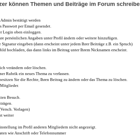
utzer können Themen und Beiträge im Forum schreibe
Admin bestätigt werden
 Passwort per Email gesendet.
r Login oben einloggen.
e persönlichen Angaben unter Profil ändern oder weitere hinzufügen.
e Signatur eingeben (dann erscheint unter jedem Ihrer Beiträge z.B. ein Spruch)
 Bild hochladen, das dann links im Beitrag unter Ihrem Nicknamen erscheint.
ich verändern oder löschen.
iner Rubrik ein neues Thema zu verfassen.
esitzen Sie die Rechte, Ihren Beitrag zu ändern oder das Thema zu löschen.
Mitglieder.
zten Besuch.
trägen.
(Versch. Vorlagen)
t weiter
instellung im Profil anderen Mitgliedern nicht angezeigt.
aten wie Anschrift oder Telefonnummer