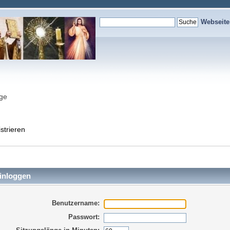
Webseit
nge
strieren
inloggen
Benutzername:
Passwort: