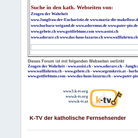
Suche in den kath. Webseiten von:
Zeugen der Wahrheit
www.Jungfrau-der-Eucharistie.de
www.maria-die-makellose.d
www.barbara-weigand.de
www.adoremus.de
www.pater-pio.de
www.gebete.ch
www.gottliebtuns.com
www.assisi.ch
www.adorare.ch
www.das-haus-lazarus.ch
www.wallfahrten.ch
Dieses Forum ist mit folgenden Webseiten verlinkt
Zeugen der Wahrheit
-
www.assisi.ch
-
www.adorare.ch
-
Jungfra
www.wallfahrten.ch
-
www.gebete.ch
-
www.segenskreis.at
-
barb
www.gottliebtuns.com
-
www.das-haus-lazarus.ch
-
www.pater-pi
www3.k-tv.org
www.k-tv.org
www.k-tv.at
K-TV der katholische Fernsehsender