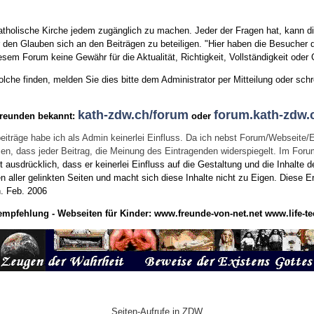
tholische Kirche jedem zugänglich zu machen. Jeder der Fragen hat, kann di
den Glauben sich an den Beiträgen zu beteiligen. "Hier haben die Besucher d
sem Forum keine Gewähr für die Aktualität, Richtigkeit, Vollständigkeit oder Q
he finden, melden Sie dies bitte dem Administrator per Mitteilung oder schr
kath-zdw.ch/forum
forum.kath-zdw.
Freunden bekannt:
oder
eiträge habe ich als Admin keinerlei Einfluss. Da ich nebst Forum/Webseite/
wissen, dass jeder Beitrag, die Meinung des Eintragenden widerspiegelt. Im Fo
usdrücklich, dass er keinerlei Einfluss auf die Gestaltung und die Inhalte d
en aller gelinkten Seiten und macht sich diese Inhalte nicht zu Eigen.
Diese Er
n.
Feb. 2006
empfehlung - Webseiten für Kinder:
www.freunde-von-net.net
www.life-te
Seiten-Aufrufe in ZDW