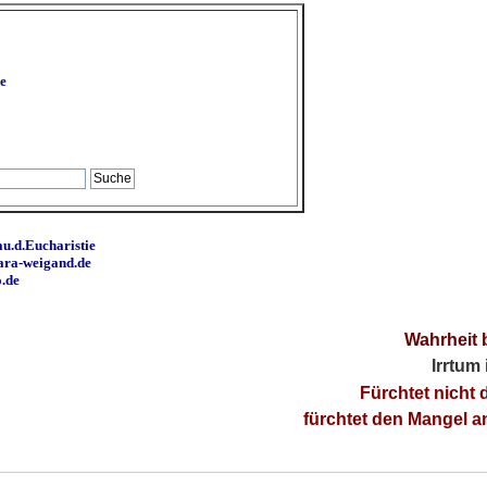
e
u.d.Eucharistie
ara-weigand.de
o.de
Wahrheit 
Irrtum
Fürchtet nicht 
fürchtet den Mangel 