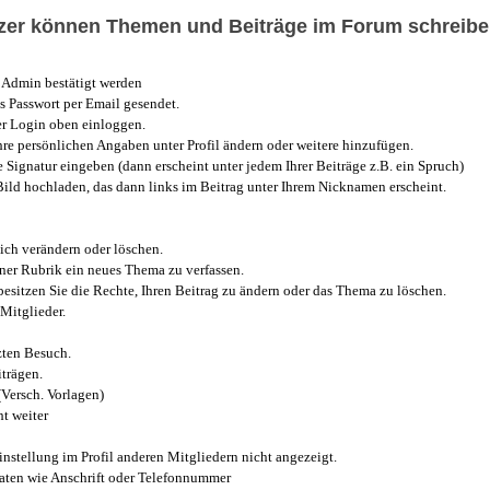
utzer können Themen und Beiträge im Forum schreibe
Admin bestätigt werden
 Passwort per Email gesendet.
r Login oben einloggen.
e persönlichen Angaben unter Profil ändern oder weitere hinzufügen.
e Signatur eingeben (dann erscheint unter jedem Ihrer Beiträge z.B. ein Spruch)
 Bild hochladen, das dann links im Beitrag unter Ihrem Nicknamen erscheint.
ich verändern oder löschen.
iner Rubrik ein neues Thema zu verfassen.
esitzen Sie die Rechte, Ihren Beitrag zu ändern oder das Thema zu löschen.
Mitglieder.
zten Besuch.
trägen.
(Versch. Vorlagen)
t weiter
instellung im Profil anderen Mitgliedern nicht angezeigt.
aten wie Anschrift oder Telefonnummer