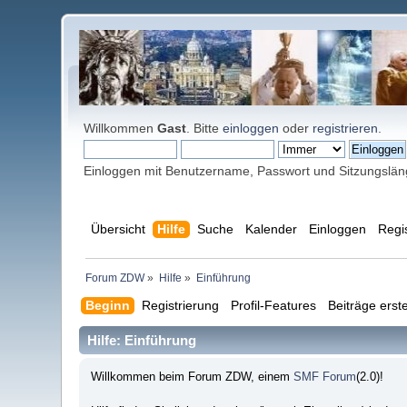
Willkommen
Gast
. Bitte
einloggen
oder
registrieren
.
Einloggen mit Benutzername, Passwort und Sitzungslä
Übersicht
Hilfe
Suche
Kalender
Einloggen
Regi
Forum ZDW
»
Hilfe
»
Einführung
Beginn
Registrierung
Profil-Features
Beiträge erste
Hilfe: Einführung
Willkommen beim Forum ZDW, einem
SMF Forum
(2.0)!