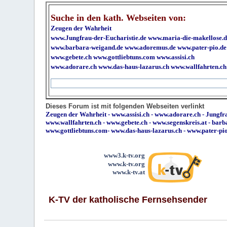
Suche in den kath. Webseiten von:
Zeugen der Wahrheit
www.Jungfrau-der-Eucharistie.de
www.maria-die-makellose.d
www.barbara-weigand.de
www.adoremus.de
www.pater-pio.de
www.gebete.ch
www.gottliebtuns.com
www.assisi.ch
www.adorare.ch
www.das-haus-lazarus.ch
www.wallfahrten.ch
Dieses Forum ist mit folgenden Webseiten verlinkt
Zeugen der Wahrheit
-
www.assisi.ch
-
www.adorare.ch
-
Jungfra
www.wallfahrten.ch
-
www.gebete.ch
-
www.segenskreis.at
-
barb
www.gottliebtuns.com
-
www.das-haus-lazarus.ch
-
www.pater-pi
www3.k-tv.org
www.k-tv.org
www.k-tv.at
K-TV der katholische Fernsehsender