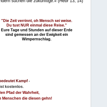
ndern suchen die zukünftige.« (Hebr 13, 14)
"Die Zeit verrinnt, oh Mensch sei weise.
Du tust NUR einmal diese Reise."
Eure Tage und Stunden auf dieser Erde
sind gemessen an der Ewigkeit ein
Wimpernschlag.
bedeutet Kampf
-
 ist kostenlos
.
den Pfad der Wahrheit,
an Menschen die diesen gehn!