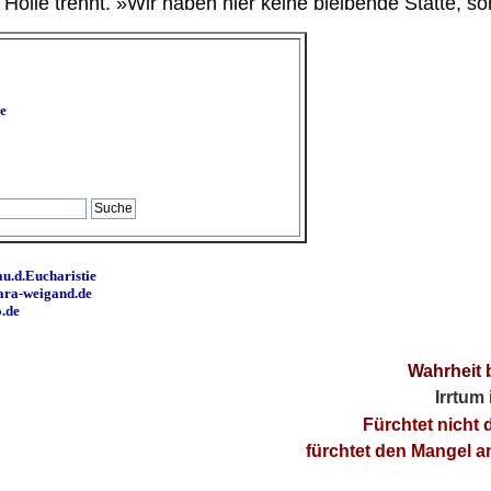
ölle trennt. »Wir haben hier keine bleibende Stätte, so
e
u.d.Eucharistie
ara-weigand.de
o.de
Wahrheit 
Irrtum
Fürchtet nicht 
fürchtet den Mangel 