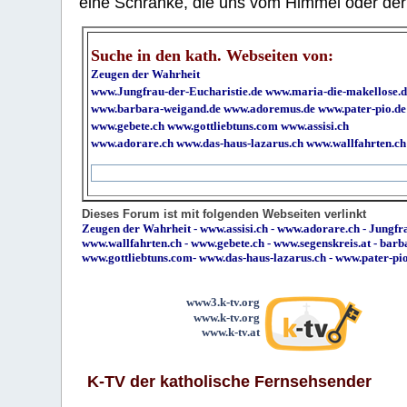
eine Schranke, die uns vom Himmel oder der H
Suche in den kath. Webseiten von:
Zeugen der Wahrheit
www.Jungfrau-der-Eucharistie.de
www.maria-die-makellose.d
www.barbara-weigand.de
www.adoremus.de
www.pater-pio.de
www.gebete.ch
www.gottliebtuns.com
www.assisi.ch
www.adorare.ch
www.das-haus-lazarus.ch
www.wallfahrten.ch
Dieses Forum ist mit folgenden Webseiten verlinkt
Zeugen der Wahrheit
-
www.assisi.ch
-
www.adorare.ch
-
Jungfra
www.wallfahrten.ch
-
www.gebete.ch
-
www.segenskreis.at
-
barb
www.gottliebtuns.com
-
www.das-haus-lazarus.ch
-
www.pater-pi
www3.k-tv.org
www.k-tv.org
www.k-tv.at
K-TV der katholische Fernsehsender