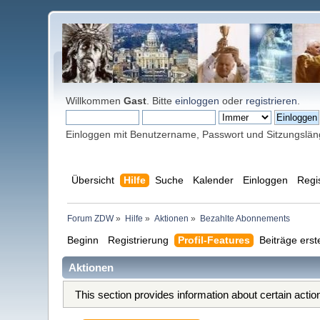
Willkommen
Gast
. Bitte
einloggen
oder
registrieren
.
Einloggen mit Benutzername, Passwort und Sitzungslä
Übersicht
Hilfe
Suche
Kalender
Einloggen
Regi
Forum ZDW
»
Hilfe
»
Aktionen
»
Bezahlte Abonnements
Beginn
Registrierung
Profil-Features
Beiträge erst
Aktionen
This section provides information about certain acti