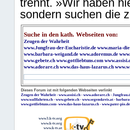
trennt. »Wir haben hi
sondern suchen die z
Suche in den kath. Webseiten von:
Zeugen der Wahrheit
www.Jungfrau-der-Eucharistie.de
www.maria-die
www.barbara-weigand.de
www.adoremus.de
www.
www.gebete.ch
www.gottliebtuns.com
www.assisi.
www.adorare.ch
www.das-haus-lazarus.ch
www.wa
Dieses Forum ist mit folgenden Webseiten verlinkt
Zeugen der Wahrheit
-
www.assisi.ch
-
www.adorare.ch
-
Jungfrau.d
www.wallfahrten.ch
-
www.gebete.ch
-
www.segenskreis.at
-
barbara
www.gottliebtuns.com
-
www.das-haus-lazarus.ch
-
www.pater-pio.de
www3.k-tv.org
www.k-tv.org
www.k-tv.at