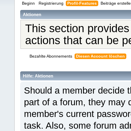
Beginn
Registrierung
Profil-Features
Beiträge erstell
Aktionen
This section provides
actions that can be 
Bezahlte Abonnements
Diesen Account löschen
Hilfe: Aktionen
Should a member decide th
part of a forum, they may 
member's current password 
task. Also, some forum adm