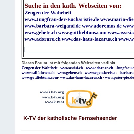
Suche in den kath. Webseiten von:
Zeugen der Wahrheit
www.Jungfrau-der-Eucharistie.de
www.maria-die
www.barbara-weigand.de
www.adoremus.de
www.
www.gebete.ch
www.gottliebtuns.com
www.assisi.
www.adorare.ch
www.das-haus-lazarus.ch
www.wa
Dieses Forum ist mit folgenden Webseiten verlinkt
Zeugen der Wahrheit
-
www.assisi.ch
-
www.adorare.ch
-
Jungfrau.d
www.wallfahrten.ch
-
www.gebete.ch
-
www.segenskreis.at
-
barbara
www.gottliebtuns.com
-
www.das-haus-lazarus.ch
-
www.pater-pio.de
www3.k-tv.org
www.k-tv.org
www.k-tv.at
K-TV der katholische Fernsehsender