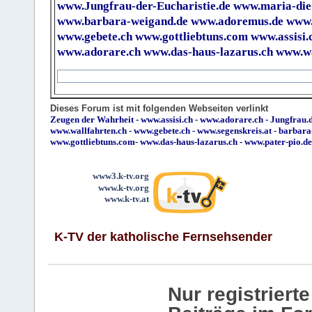
www.Jungfrau-der-Eucharistie.de
www.maria-die
www.barbara-weigand.de
www.adoremus.de
www.
www.gebete.ch
www.gottliebtuns.com
www.assisi.
www.adorare.ch
www.das-haus-lazarus.ch
www.wa
Dieses Forum ist mit folgenden Webseiten verlinkt
Zeugen der Wahrheit
-
www.assisi.ch
-
www.adorare.ch
-
Jungfrau.d
www.wallfahrten.ch
-
www.gebete.ch
-
www.segenskreis.at
-
barbara
www.gottliebtuns.com
-
www.das-haus-lazarus.ch
-
www.pater-pio.de
www3.k-tv.org
www.k-tv.org
www.k-tv.at
K-TV der katholische Fernsehsender
Nur registrier