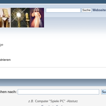
Webseit
nge
strieren
hen nach:
z.B.
Computer "Spiele PC" -Absturz