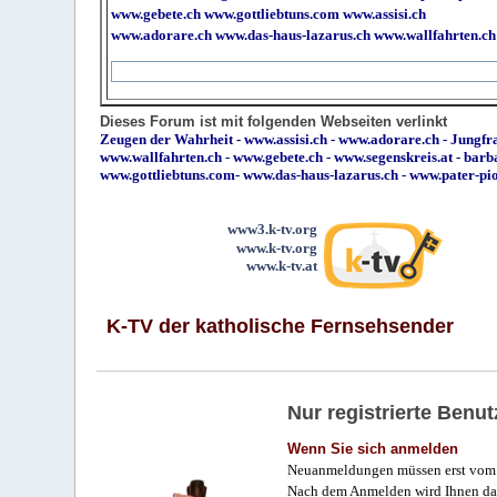
www.gebete.ch
www.gottliebtuns.com
www.assisi.ch
www.adorare.ch
www.das-haus-lazarus.ch
www.wallfahrten.ch
Dieses Forum ist mit folgenden Webseiten verlinkt
Zeugen der Wahrheit
-
www.assisi.ch
-
www.adorare.ch
-
Jungfra
www.wallfahrten.ch
-
www.gebete.ch
-
www.segenskreis.at
-
barb
www.gottliebtuns.com
-
www.das-haus-lazarus.ch
-
www.pater-pi
www3.k-tv.org
www.k-tv.org
www.k-tv.at
K-TV der katholische Fernsehsender
Nur registrierte Ben
Wenn Sie sich anmelden
Neuanmeldungen müssen erst vom 
Nach dem Anmelden wird Ihnen das