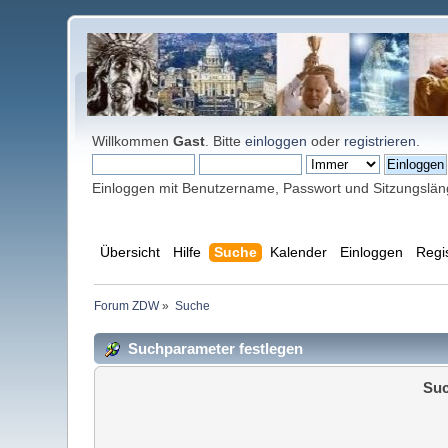
Willkommen
Gast
. Bitte
einloggen
oder
registrieren
.
Einloggen mit Benutzername, Passwort und Sitzungslä
Übersicht
Hilfe
Suche
Kalender
Einloggen
Regi
Forum ZDW
»
Suche
Suchparameter festlegen
Suc