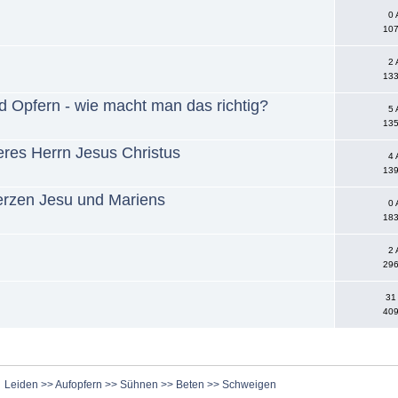
0 
107
2 
133
 Opfern - wie macht man das richtig?
5 
135
res Herrn Jesus Christus
4 
139
erzen Jesu und Mariens
0 
183
2 
296
31
409
Leiden >> Aufopfern >> Sühnen >> Beten >> Schweigen