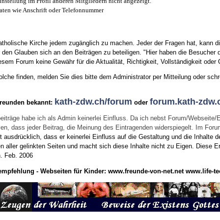
instellung im Profil anderen Mitgliedern nicht angezeigt.
aten wie Anschrift oder Telefonnummer
tholische Kirche jedem zugänglich zu machen. Jeder der Fragen hat, kann di
den Glauben sich an den Beiträgen zu beteiligen. "Hier haben die Besucher d
sem Forum keine Gewähr für die Aktualität, Richtigkeit, Vollständigkeit oder Q
he finden, melden Sie dies bitte dem Administrator per Mitteilung oder schr
kath-zdw.ch/forum
forum.kath-zdw.
Freunden bekannt:
oder
eiträge habe ich als Admin keinerlei Einfluss. Da ich nebst Forum/Webseite/
wissen, dass jeder Beitrag, die Meinung des Eintragenden widerspiegelt. Im Fo
usdrücklich, dass er keinerlei Einfluss auf die Gestaltung und die Inhalte d
en aller gelinkten Seiten und macht sich diese Inhalte nicht zu Eigen.
Diese Er
n.
Feb. 2006
empfehlung - Webseiten für Kinder:
www.freunde-von-net.net
www.life-te