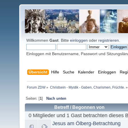
Willkommen
Gast
. Bitte
einloggen
oder
registrieren
.
Einloggen mit Benutzername, Passwort und Sitzungslä
Übersicht
Hilfe
Suche
Kalender
Einloggen
Regi
Forum ZDW
»
Christsein - Mystik - Gaben, Charismen, Früchte.
»
Seiten: [
1
]
Nach unten
Betreff
/
Begonnen von
0 Mitglieder und 1 Gast betrachten dieses 
Jesus am Ölberg-Betrachtung