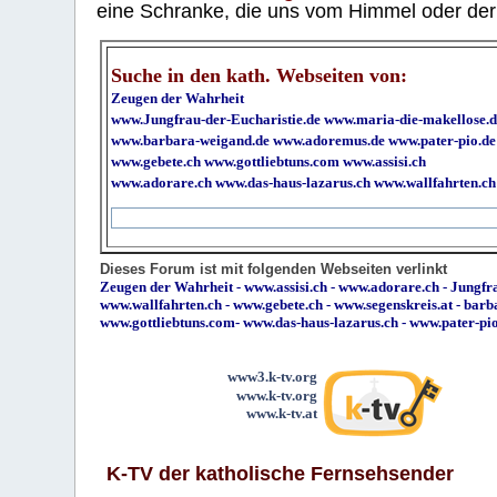
eine Schranke, die uns vom Himmel oder der H
Suche in den kath. Webseiten von:
Zeugen der Wahrheit
www.Jungfrau-der-Eucharistie.de
www.maria-die-makellose.d
www.barbara-weigand.de
www.adoremus.de
www.pater-pio.de
www.gebete.ch
www.gottliebtuns.com
www.assisi.ch
www.adorare.ch
www.das-haus-lazarus.ch
www.wallfahrten.ch
Dieses Forum ist mit folgenden Webseiten verlinkt
Zeugen der Wahrheit
-
www.assisi.ch
-
www.adorare.ch
-
Jungfra
www.wallfahrten.ch
-
www.gebete.ch
-
www.segenskreis.at
-
barb
www.gottliebtuns.com
-
www.das-haus-lazarus.ch
-
www.pater-pi
www3.k-tv.org
www.k-tv.org
www.k-tv.at
K-TV der katholische Fernsehsender