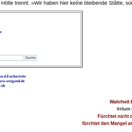
ölle trennt. »Wir haben hier keine bleibende Stätte, so
e
u.d.Eucharistie
ara-weigand.de
o.de
Wahrheit 
Irrtum
Fürchtet nicht 
fürchtet den Mangel 