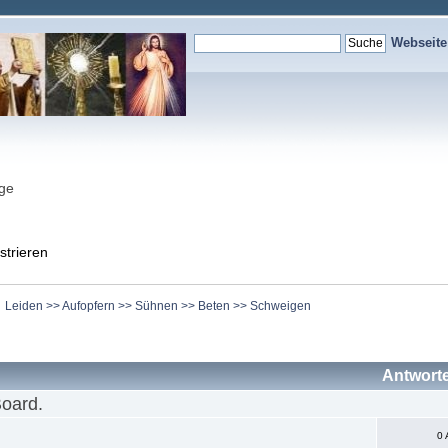
Webseit
nge
strieren
Leiden >> Aufopfern >> Sühnen >> Beten >> Schweigen
Antwort
Board.
0 