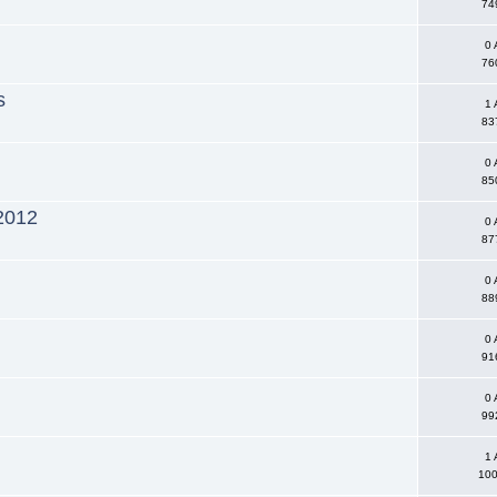
74
0 
76
s
1 
83
0 
85
012
0 
87
0 
88
0 
91
0 
99
1 
100