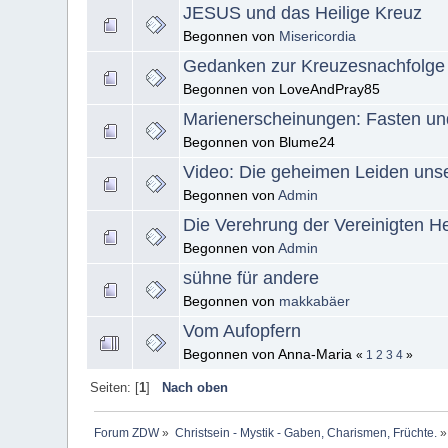
JESUS und das Heilige Kreuz
Begonnen von
Misericordia
Gedanken zur Kreuzesnachfolge
Begonnen von LoveAndPray85
Marienerscheinungen: Fasten und
Begonnen von Blume24
Video: Die geheimen Leiden unse
Begonnen von
Admin
Die Verehrung der Vereinigten H
Begonnen von
Admin
sühne für andere
Begonnen von
makkabäer
Vom Aufopfern
Begonnen von Anna-Maria
«
1
2
3
4
»
Seiten: [
1
]
Nach oben
Forum ZDW
»
Christsein - Mystik - Gaben, Charismen, Früchte.
»